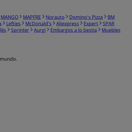
MANGO
MAPFRE
Norauto
Domino's Pizza
BM
a
Lefties
McDonald's
Aliexpress
Expert
SPAR
lés
Sprinter
Aurgi
Embargos a lo bestia
Muebles
l mundo.