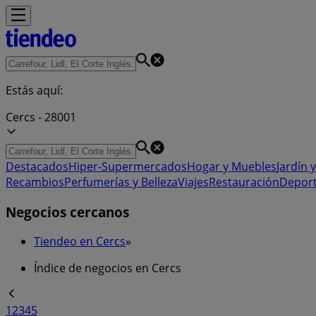
Estás aquí:
Cercs - 28001
Destacados
Hiper-Supermercados
Hogar y Muebles
Jardín y
Recambios
Perfumerías y Belleza
Viajes
Restauración
Depor
Negocios cercanos
Tiendeo en Cercs
»
Índice de negocios en Cercs
1
2
3
4
5