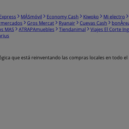
Express
MÁSmóvil
Economy Cash
Kiwoko
Mi electro
rmercados
Gros Mercat
Ryanair
Cuevas Cash
bonÀre
os MAS
ATRAPAmuebles
Tiendanimal
Viajes El Corte Ing
arius
ógica que está reinventando las compras locales en todo e