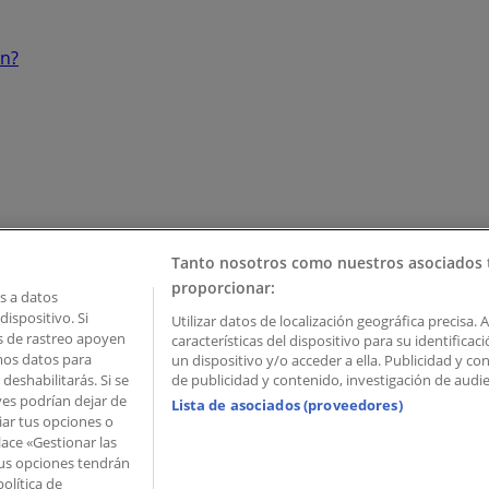
ón?
Tanto nosotros como nuestros asociados 
proporcionar:
 a datos
ispositivo. Si
Utilizar datos de localización geográfica precisa. 
as de rastreo apoyen
características del dispositivo para su identifica
mos datos para
un dispositivo y/o acceder a ella. Publicidad y c
deshabilitarás. Si se
de publicidad y contenido, investigación de audien
ves podrían dejar de
Lista de asociados (proveedores)
iar tus opciones o
lace «Gestionar las
 Palau de Mar – 08039 Barcelona, Spain
 Tus opciones tendrán
olítica de