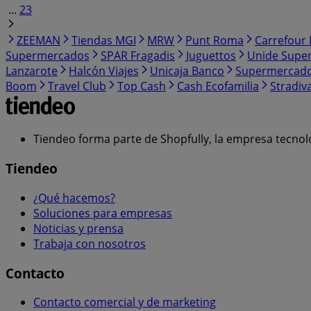
...
23
ZEEMAN
Tiendas MGI
MRW
Punt Roma
Carrefour 
Supermercados
SPAR Fragadis
Juguettos
Unide Supe
Lanzarote
Halcón Viajes
Unicaja Banco
Supermercad
Boom
Travel Club
Top Cash
Cash Ecofamilia
Stradiv
Tiendeo forma parte de Shopfully, la empresa tecnol
Tiendeo
¿Qué hacemos?
Soluciones para empresas
Noticias y prensa
Trabaja con nosotros
Contacto
Contacto comercial y de marketing