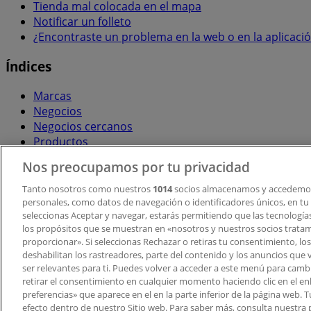
Tienda mal colocada en el mapa
Notificar un folleto
¿Encontraste un problema en la web o en la aplicaci
Índices
Marcas
Negocios
Negocios cercanos
Productos
Ciudades
Nos preocupamos por tu privacidad
Descargar la APP Tiendeo
Tanto nosotros como nuestros
1014
socios almacenamos y accedemos
personales, como datos de navegación o identificadores únicos, en tu d
seleccionas Aceptar y navegar, estarás permitiendo que las tecnologí
los propósitos que se muestran en «nosotros y nuestros socios trata
proporcionar». Si seleccionas Rechazar o retiras tu consentimiento, los 
deshabilitan los rastreadores, parte del contenido y los anuncios que 
ser relevantes para ti. Puedes volver a acceder a este menú para camb
retirar el consentimiento en cualquier momento haciendo clic en el en
Copyright © Tiendeo ® 2026 · Shopfully Marketing S.L.U. –
preferencias» que aparece en el en la parte inferior de la página web.
efecto dentro de nuestro Sitio web. Para saber más, consulta nuestra p