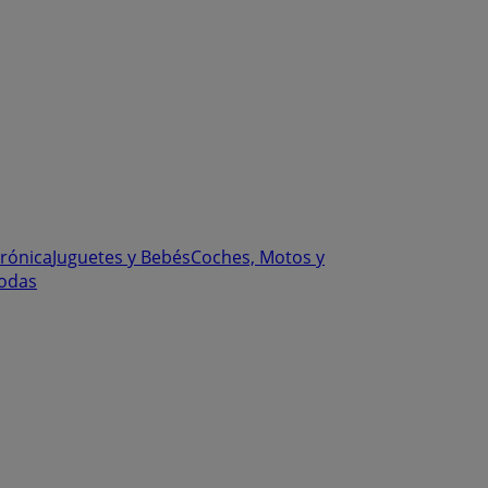
trónica
Juguetes y Bebés
Coches, Motos y
odas