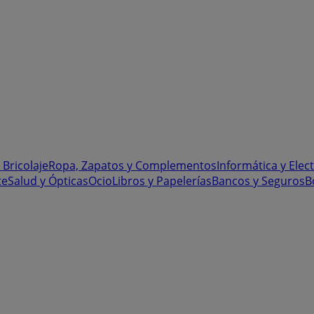
 Bricolaje
Ropa, Zapatos y Complementos
Informática y Elec
te
Salud y Ópticas
Ocio
Libros y Papelerías
Bancos y Seguros
B