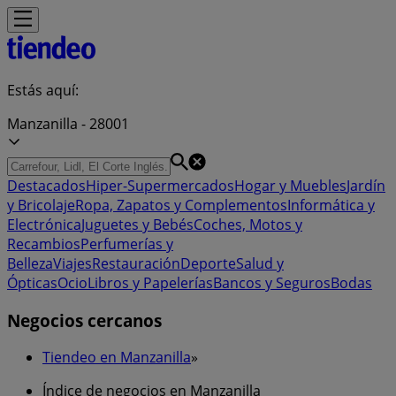
Estás aquí:
Manzanilla - 28001
Destacados
Hiper-Supermercados
Hogar y Muebles
Jardín
y Bricolaje
Ropa, Zapatos y Complementos
Informática y
Electrónica
Juguetes y Bebés
Coches, Motos y
Recambios
Perfumerías y
Belleza
Viajes
Restauración
Deporte
Salud y
Ópticas
Ocio
Libros y Papelerías
Bancos y Seguros
Bodas
Negocios cercanos
Tiendeo en Manzanilla
»
Índice de negocios en Manzanilla