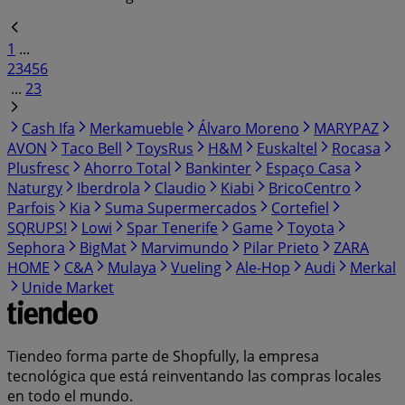
1
...
2
3
4
5
6
...
23
Cash Ifa
Merkamueble
Álvaro Moreno
MARYPAZ
AVON
Taco Bell
ToysRus
H&M
Euskaltel
Rocasa
Plusfresc
Ahorro Total
Bankinter
Espaço Casa
Naturgy
Iberdrola
Claudio
Kiabi
BricoCentro
Parfois
Kia
Suma Supermercados
Cortefiel
SQRUPS!
Lowi
Spar Tenerife
Game
Toyota
Sephora
BigMat
Marvimundo
Pilar Prieto
ZARA
HOME
C&A
Mulaya
Vueling
Ale-Hop
Audi
Merkal
Unide Market
Tiendeo forma parte de Shopfully, la empresa
tecnológica que está reinventando las compras locales
en todo el mundo.