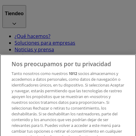
Tiendeo
¿Qué hacemos?
Soluciones para empresas
Noticias y prensa
Trabaja con nosotros
Nos preocupamos por tu privacidad
Contacto
Tanto nosotros como nuestros
1012
socios almacenamos y
accedemos a datos personales, como datos de navegación o
identificadores únicos, en tu dispositivo. Si seleccionas Aceptar
y navegar, estarás permitiendo que las tecnologías de rastreo
Contacto comercial y de marketing
apoyen los propósitos que se muestran en «nosotros y
Tienda mal colocada en el mapa
nuestros socios tratamos datos para proporcionar». Si
Notificar un folleto
seleccionas Rechazar o retiras tu consentimiento, los
deshabilitarás. Si se deshabilitan los rastreadores, parte del
¿Encontraste un problema en la web o en la
contenido y los anuncios que ves podrían dejar de ser
aplicación?
relevantes para ti. Puedes volver a acceder a este menú para
cambiar tus opciones o retirar el consentimiento en cualquier