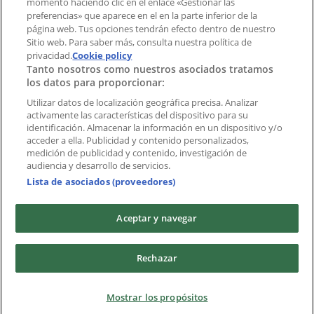
momento haciendo clic en el enlace «Gestionar las
Índices
preferencias» que aparece en el en la parte inferior de la
página web. Tus opciones tendrán efecto dentro de nuestro
Sitio web. Para saber más, consulta nuestra política de
privacidad.
Marcas
Cookie policy
Tanto nosotros como nuestros asociados tratamos
Negocios
los datos para proporcionar:
Negocios cercanos
Productos
Utilizar datos de localización geográfica precisa. Analizar
activamente las características del dispositivo para su
Ciudades
identificación. Almacenar la información en un dispositivo y/o
acceder a ella. Publicidad y contenido personalizados,
Descargar la APP Tiendeo
medición de publicidad y contenido, investigación de
audiencia y desarrollo de servicios.
Lista de asociados (proveedores)
Aceptar y navegar
Copyright © Tiendeo ® 2026 · Shopfully Marketing S.L.U. –
Rechazar
Palau de Mar – 08039 Barcelona, Spain
Términos y condiciones
Política de privacidad
Mostrar los propósitos
Gestionar cookies