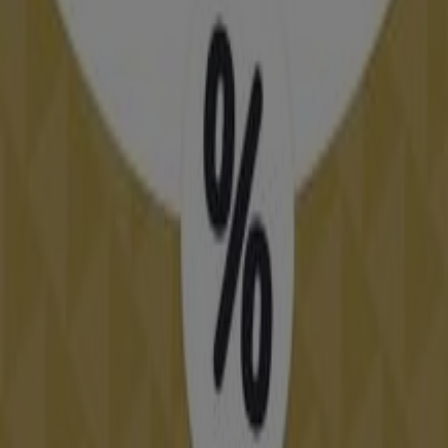
Catálogos de Bodas en Caravaca de
la Cruz
Volantes y las mejores ofertas en
Caravaca de la Cruz
supermercados
jardín y bricolaje
Freidora de aire
patinete
eléctrico
viajes
aceite de oliva
comida
asiática
aguacates
bomba de agua
Preparar una
boda
es una ardua y estimulante tarea
para todas las parejas. El vestido de novia, el traje del
novio, el banquete, las invitaciones, las flores, etc. Todo
el mundo quiere que este día sea especial. En
Tiendeo