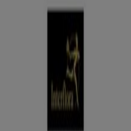
Catálogos, colecciones y ofertas
Tiendeo en Caravaca de la Cruz
»
Ofertas de Bodas en Caravaca de la Cruz
Promo Tiendeo
Vota al mejor comercio del año
Caduca el 21/9
Caravaca de la Cruz
Interflora
Ofertas Interflora