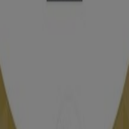
Ahorrar es aún más fácil con la aplicación.
Puedes encontrar las mejores ofertas de los
negocios más cercanos, guardarlas y crear tu lista
de ahorro, todo desde tu celular.
DESCARGA LA APLICACIÓN
Publicidad