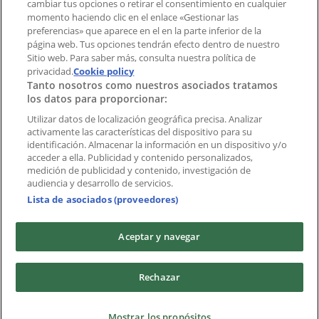
cambiar tus opciones o retirar el consentimiento en cualquier
momento haciendo clic en el enlace «Gestionar las
preferencias» que aparece en el en la parte inferior de la
Marcas
página web. Tus opciones tendrán efecto dentro de nuestro
Marcas locales
Sitio web. Para saber más, consulta nuestra política de
Negocios
privacidad.
Cookie policy
Tanto nosotros como nuestros asociados tratamos
Negocios cercanos
los datos para proporcionar:
Productos
Productos locales
Utilizar datos de localización geográfica precisa. Analizar
activamente las características del dispositivo para su
Ciudades
identificación. Almacenar la información en un dispositivo y/o
acceder a ella. Publicidad y contenido personalizados,
Descargar la APP Tiendeo
medición de publicidad y contenido, investigación de
audiencia y desarrollo de servicios.
Lista de asociados (proveedores)
Aceptar y navegar
Copyright © Tiendeo ® 2026 · Shopfully Marketing S.L.U. –
Rechazar
Palau de Mar – 08039 Barcelona, Spain
Términos y condiciones
Política de privacidad
Mostrar los propósitos