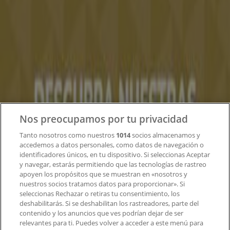
Tiendeo
¿Qué hacemos?
Soluciones para empresas
Noticias y prensa
Trabaja con nosotros
Contacto
Nos preocupamos por tu privacidad
Tanto nosotros como nuestros
1014
socios almacenamos y
accedemos a datos personales, como datos de navegación o
Contacto comercial y de marketing
identificadores únicos, en tu dispositivo. Si seleccionas Aceptar
Tienda mal colocada en el mapa
y navegar, estarás permitiendo que las tecnologías de rastreo
Notificar un folleto
apoyen los propósitos que se muestran en «nosotros y
¿Encontraste un problema en la web o en la
nuestros socios tratamos datos para proporcionar». Si
aplicación?
seleccionas Rechazar o retiras tu consentimiento, los
deshabilitarás. Si se deshabilitan los rastreadores, parte del
contenido y los anuncios que ves podrían dejar de ser
Índices
relevantes para ti. Puedes volver a acceder a este menú para