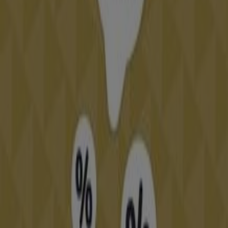
bodas
podrás encontrar los mejores
catálogos de
bodas
, de tiendas reconocidas como,
Novias de España
,
Pronovías
,
Rosa Clará
, entre otras, para que el día sea
perfecto.
Ir a ofertas de Bodas
Publicidad