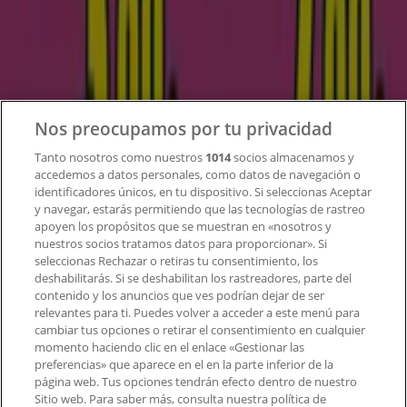
¿Qué hacemos?
Soluciones para empresas
Noticias y prensa
Trabaja con nosotros
Contacto
Nos preocupamos por tu privacidad
Tanto nosotros como nuestros
1014
socios almacenamos y
accedemos a datos personales, como datos de navegación o
Contacto comercial y de marketing
identificadores únicos, en tu dispositivo. Si seleccionas Aceptar
Tienda mal colocada en el mapa
y navegar, estarás permitiendo que las tecnologías de rastreo
Notificar un folleto
apoyen los propósitos que se muestran en «nosotros y
¿Encontraste un problema en la web o en la
nuestros socios tratamos datos para proporcionar». Si
aplicación?
seleccionas Rechazar o retiras tu consentimiento, los
deshabilitarás. Si se deshabilitan los rastreadores, parte del
contenido y los anuncios que ves podrían dejar de ser
Índices
relevantes para ti. Puedes volver a acceder a este menú para
cambiar tus opciones o retirar el consentimiento en cualquier
momento haciendo clic en el enlace «Gestionar las
preferencias» que aparece en el en la parte inferior de la
Marcas
página web. Tus opciones tendrán efecto dentro de nuestro
Marcas locales
Sitio web. Para saber más, consulta nuestra política de