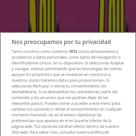
¿Qué hacemos?
Soluciones para empresas
Noticias y prensa
Trabaja con nosotros
Contacto
Nos preocupamos por tu privacidad
Tanto nosotros como nuestros
1012
socios almacenamos y
accedemos a datos personales, como datos de navegación o
Contacto comercial y de marketing
identificadores únicos, en tu dispositivo. Si seleccionas Aceptar
Tienda mal colocada en el mapa
y navegar, estarás permitiendo que las tecnologías de rastreo
Notificar un folleto
apoyen los propósitos que se muestran en «nosotros y
¿Encontraste un problema en la web o en la
nuestros socios tratamos datos para proporcionar». Si
aplicación?
seleccionas Rechazar o retiras tu consentimiento, los
deshabilitarás. Si se deshabilitan los rastreadores, parte del
contenido y los anuncios que ves podrían dejar de ser
Índices
relevantes para ti. Puedes volver a acceder a este menú para
cambiar tus opciones o retirar el consentimiento en cualquier
momento haciendo clic en el enlace «Gestionar las
preferencias» que aparece en el en la parte inferior de la
Marcas
página web. Tus opciones tendrán efecto dentro de nuestro
Marcas locales
Sitio web. Para saber más, consulta nuestra política de