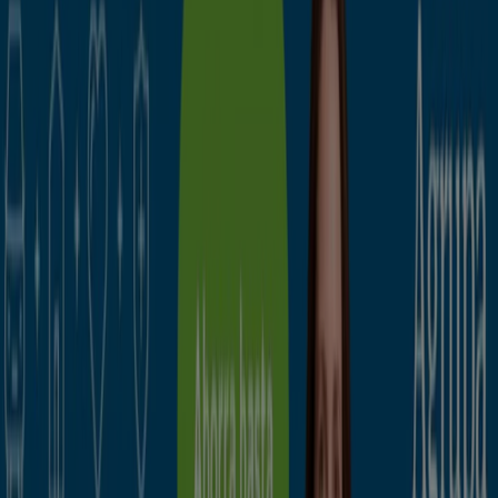
Descuentos, ofertas y promociones
Tiendeo en Irún
»
Ofertas de Bancos y Seguros en Irún
Mutua Madrileña
Tu seguro de hogar ¡por solo 150€!
Caduca el 30/9
Irún
Promo Tiendeo
Vota al mejor comercio del año