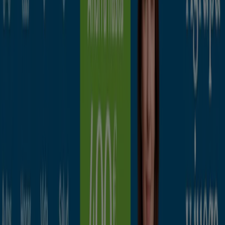
Caduca el 21/9
Irún
BBVA
Sin comisiones y hasta 1.060€ ¡te sale a
cuenta!
Caduca el 15/9
Irún
EVO Banco
Cuenta digital
Caduca el 14/9
Irún
Publicidad