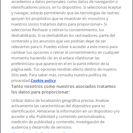
accedemos a datos personales, como datos de navegación o
Contacto comercial y de marketing
identificadores únicos, en tu dispositivo. Si seleccionas Aceptar
Tienda mal colocada en el mapa
y navegar, estarás permitiendo que las tecnologías de rastreo
Notificar un folleto
apoyen los propósitos que se muestran en «nosotros y
¿Encontraste un problema en la web o en la
nuestros socios tratamos datos para proporcionar». Si
aplicación?
seleccionas Rechazar o retiras tu consentimiento, los
deshabilitarás. Si se deshabilitan los rastreadores, parte del
contenido y los anuncios que ves podrían dejar de ser
Índices
relevantes para ti. Puedes volver a acceder a este menú para
cambiar tus opciones o retirar el consentimiento en cualquier
momento haciendo clic en el enlace «Gestionar las
preferencias» que aparece en el en la parte inferior de la
Marcas
página web. Tus opciones tendrán efecto dentro de nuestro
Marcas locales
Sitio web. Para saber más, consulta nuestra política de
Negocios
privacidad.
Cookie policy
Tanto nosotros como nuestros asociados tratamos
Negocios cercanos
los datos para proporcionar:
Productos
Productos locales
Utilizar datos de localización geográfica precisa. Analizar
activamente las características del dispositivo para su
Ciudades
identificación. Almacenar la información en un dispositivo y/o
acceder a ella. Publicidad y contenido personalizados,
Descargar la APP Tiendeo
medición de publicidad y contenido, investigación de
audiencia y desarrollo de servicios.