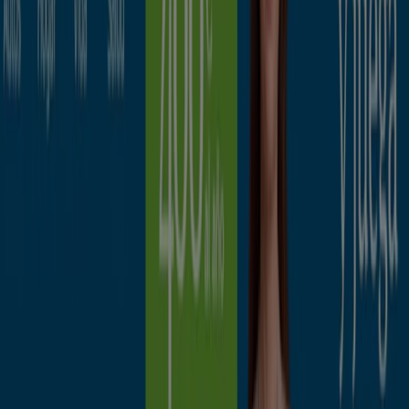
MAPFRE
Promociones
Caduca el 15/8
Irún
Pelayo Seguros