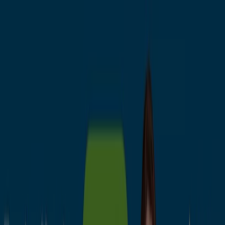
Estás aquí:
Irún - 28001
Destacados
Hiper-Supermercados
Hogar y Muebles
Jardín
y Bricolaje
Ropa, Zapatos y Complementos
Informática y
Electrónica
Juguetes y Bebés
Coches, Motos y
Recambios
Perfumerías y
Belleza
Viajes
Restauración
Deporte
Salud y
Ópticas
Ocio
Libros y Papelerías
Bancos y Seguros
Bodas
Publicidad
Bancos y aseguradoras en Irún -