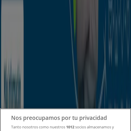
Tiendeo forma parte de Shopfully, la empresa
tecnológica que está reinventando las compras locales
en todo el mundo.
Tiendeo
¿Qué hacemos?
Soluciones para empresas
Noticias y prensa
Trabaja con nosotros
Contacto
Nos preocupamos por tu privacidad
Tanto nosotros como nuestros
1012
socios almacenamos y