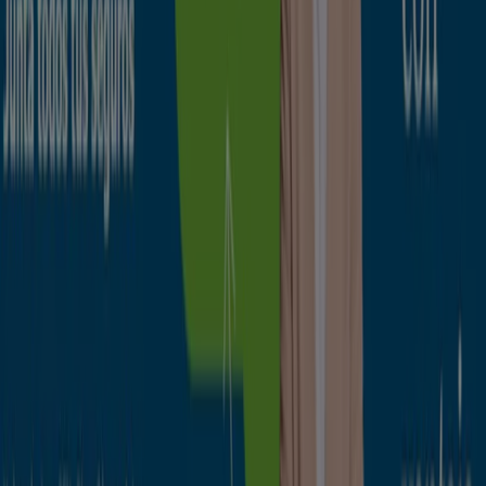
Catálogos de Bancos y Seguros en
Irún
Volantes y las mejores ofertas en
Irún
supermercados
jardín y bricolaje
Freidora de aire
patinete
eléctrico
viajes
aceite de oliva
comida
asiática
aguacates
bomba de agua
Bancos y Seguros en otras ciudades