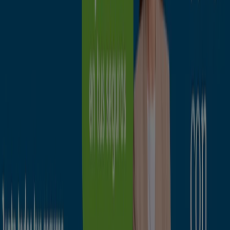
Promoción
Caduca el 31/8
Irún
Ahorrar es aún más fácil con la aplicación.
Puedes encontrar las mejores ofertas de los
negocios más cercanos, guardarlas y crear tu lista
de ahorro, todo desde tu celular.
DESCARGA LA APLICACIÓN
Publicidad