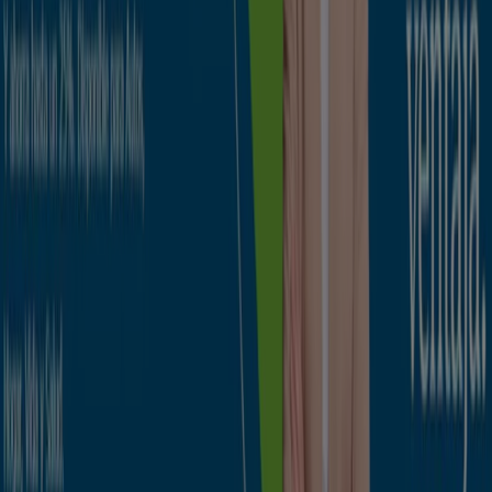
Madrid
Barcelona
Valencia
Sevilla
Zaragoza
Ver más ciudades
La categoría
Bancos
reune los catálogos de
promociones de los Bancos. Dichos catálogos no son
constantes pero si que pueden resultar de gran interés.
Lo que es muy importante es la localización de dichos
bancos
o de los
cajeros automáticos
, tan necesarios en
cualquier momento. Aquí encontrarás localizadas todas
las oficinas de los
bancos
más importantes.
Ir a ofertas de Bancos y Seguros
Publicidad