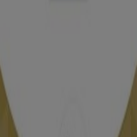
Ahorrar es aún más fácil con la aplicación.
Puedes encontrar las mejores ofertas de los
negocios más cercanos, guardarlas y crear tu lista
de ahorro, todo desde tu celular.
DESCARGA LA APLICACIÓN
Publicidad