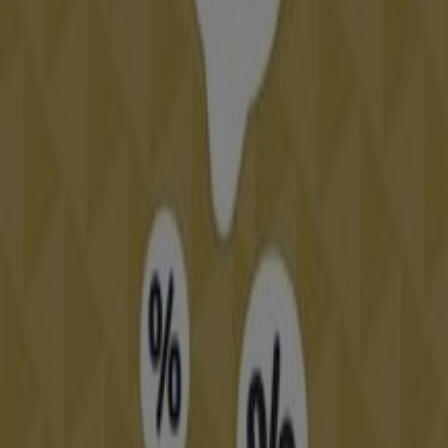
Pronovías
,
Rosa Clará
, entre otras, para que el día sea
perfecto.
Ir a ofertas de Bodas
Publicidad