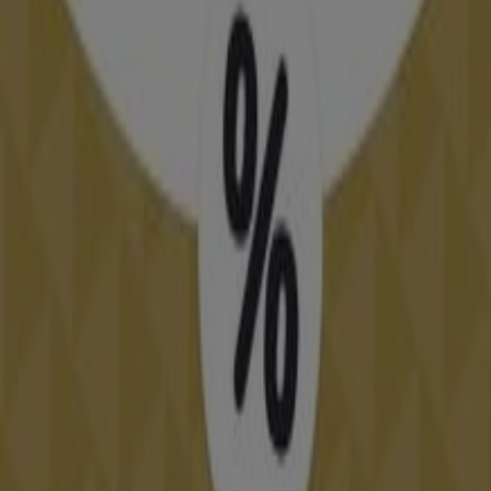
Catálogos de Bodas en Oviedo
Volantes y las mejores ofertas en
Oviedo
supermercados
jardín y bricolaje
Freidora de aire
patinete
eléctrico
viajes
aceite de oliva
comida
asiática
aguacates
bomba de agua
Preparar una
boda
es una ardua y estimulante tarea
para todas las parejas. El vestido de novia, el traje del
novio, el banquete, las invitaciones, las flores, etc. Todo
el mundo quiere que este día sea especial. En
Tiendeo
bodas
podrás encontrar los mejores
catálogos de
bodas
, de tiendas reconocidas como,
Novias de España
,