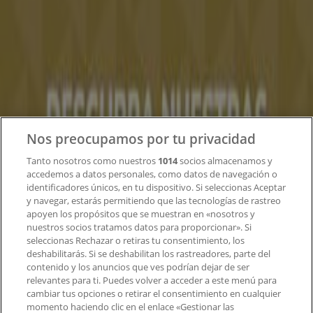
¿Qué hacemos?
Soluciones para empresas
Noticias y prensa
Trabaja con nosotros
Contacto
Nos preocupamos por tu privacidad
Tanto nosotros como nuestros
1014
socios almacenamos y
accedemos a datos personales, como datos de navegación o
Contacto comercial y de marketing
identificadores únicos, en tu dispositivo. Si seleccionas Aceptar
Tienda mal colocada en el mapa
y navegar, estarás permitiendo que las tecnologías de rastreo
Notificar un folleto
apoyen los propósitos que se muestran en «nosotros y
¿Encontraste un problema en la web o en la
nuestros socios tratamos datos para proporcionar». Si
aplicación?
seleccionas Rechazar o retiras tu consentimiento, los
deshabilitarás. Si se deshabilitan los rastreadores, parte del
contenido y los anuncios que ves podrían dejar de ser
Índices
relevantes para ti. Puedes volver a acceder a este menú para
cambiar tus opciones o retirar el consentimiento en cualquier
momento haciendo clic en el enlace «Gestionar las