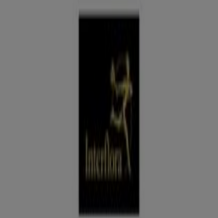
colecciones y ofertas
Tiendeo en Oviedo
»
Ofertas de Bodas en Oviedo
Promo Tiendeo
Vota al mejor comercio del año
Caduca el 21/9
Oviedo
Interflora
Ofertas Interflora