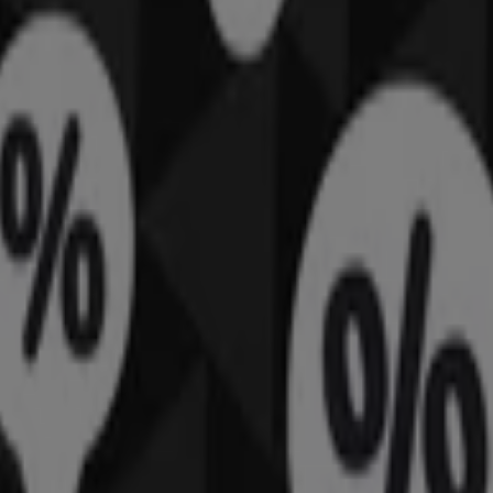
leza en Algemesí
podrás descubrir las mejores
ofertas
,
promociones
y
catá