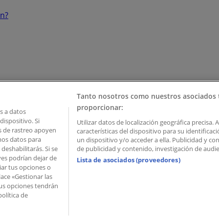
ón?
Tanto nosotros como nuestros asociados 
proporcionar:
 a datos
ispositivo. Si
Utilizar datos de localización geográfica precisa. 
as de rastreo apoyen
características del dispositivo para su identifica
mos datos para
un dispositivo y/o acceder a ella. Publicidad y c
deshabilitarás. Si se
de publicidad y contenido, investigación de audien
ves podrían dejar de
Lista de asociados (proveedores)
iar tus opciones o
lace «Gestionar las
 Palau de Mar – 08039 Barcelona, Spain
 Tus opciones tendrán
olítica de