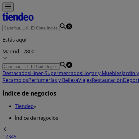
Estás aquí:
Madrid - 28001
Destacados
Hiper-Supermercados
Hogar y Muebles
Jardín y
Recambios
Perfumerías y Belleza
Viajes
Restauración
Depor
Índice de negocios
Tiendeo
»
Índice de negocios
1
2
3
4
5