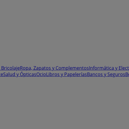
 Bricolaje
Ropa, Zapatos y Complementos
Informática y Elec
te
Salud y Ópticas
Ocio
Libros y Papelerías
Bancos y Seguros
B