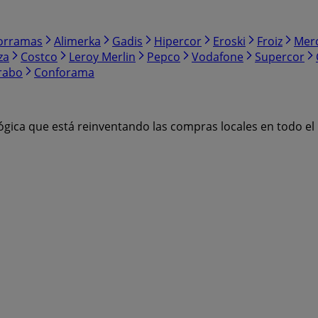
orramas
Alimerka
Gadis
Hipercor
Eroski
Froiz
Mer
za
Costco
Leroy Merlin
Pepco
Vodafone
Supercor
rabo
Conforama
ógica que está reinventando las compras locales en todo e