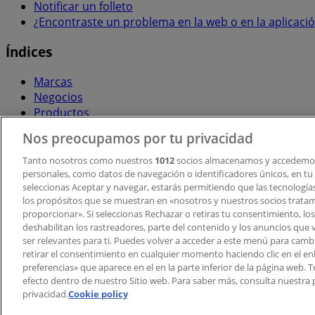
Notificar un folleto
¿Encontraste un problema en la web o en la aplicaci
Índices
Marcas
Negocios
Productos
Ciudades
Nos preocupamos por tu privacidad
Descargar la APP Tiendeo
Tanto nosotros como nuestros
1012
socios almacenamos y accedemos
personales, como datos de navegación o identificadores únicos, en tu d
seleccionas Aceptar y navegar, estarás permitiendo que las tecnologí
los propósitos que se muestran en «nosotros y nuestros socios trata
proporcionar». Si seleccionas Rechazar o retiras tu consentimiento, los 
deshabilitan los rastreadores, parte del contenido y los anuncios que 
ser relevantes para ti. Puedes volver a acceder a este menú para camb
retirar el consentimiento en cualquier momento haciendo clic en el en
Copyright © Tiendeo ® 2026 · Shopfully Marketing S.L.U. –
preferencias» que aparece en el en la parte inferior de la página web.
efecto dentro de nuestro Sitio web. Para saber más, consulta nuestra p
Términos y condiciones
Política de privacidad
privacidad.
Cookie policy
Gestionar cookies