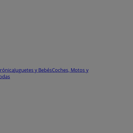
trónica
Juguetes y Bebés
Coches, Motos y
odas