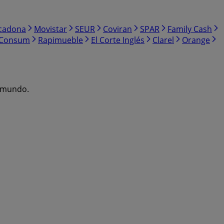
cadona
Movistar
SEUR
Coviran
SPAR
Family Cash
Consum
Rapimueble
El Corte Inglés
Clarel
Orange
l mundo.