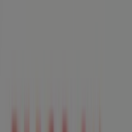
Supermercados | C/concepcio, 12,
Binissalem - Ofertas, horarios y
teléfono
Tiendeo en Binissalem
»
Ofertas de Hiper-Supermercados en Binissalem
»
Suma Supermercados en Binissalem
»
Suma Supermercados | C/concepcio, 12
Mapa
Mapa
Ofertas de Suma Supermercados en
Binissalem