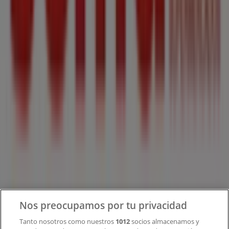
Tiendeo forma parte de Shopfully, la empresa
tecnológica que está reinventando las compras locales
en todo el mundo.
Tiendeo
¿Qué hacemos?
Soluciones para empresas
Noticias y prensa
Trabaja con nosotros
Contacto
Nos preocupamos por tu privacidad
Tanto nosotros como nuestros
1012
socios almacenamos y