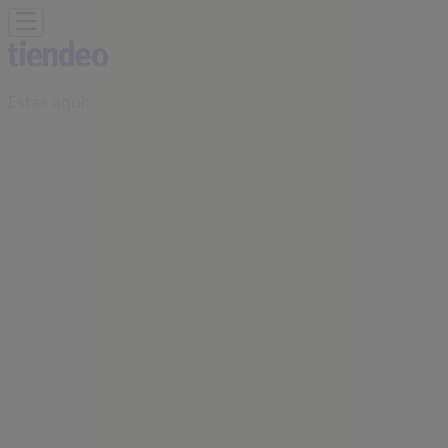
Estás aquí:
Binissalem - 28001
Destacados
Hiper-Supermercados
Hogar y Muebles
Jardín
y Bricolaje
Ropa, Zapatos y Complementos
Informática y
Electrónica
Juguetes y Bebés
Coches, Motos y
Recambios
Perfumerías y
Belleza
Viajes
Restauración
Deporte
Salud y
Ópticas
Ocio
Libros y Papelerías
Bancos y Seguros
Bodas
Publicidad
Supermercado Suma