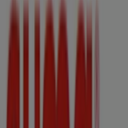
Suma Supermercados
Oferta válida del 5 al 18 de Agosto de 2026
Caduca el 18/8
Tiendas más cercanas
Cadena88
Plaça Sa Quartera, 1, Binissalem
33 m