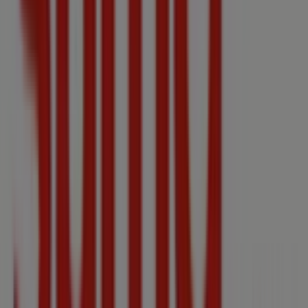
podrás descubrir las promociones más recientes y
aprovechar grandes descuentos en productos de
Hiper-
Supermercados
para tus compras en
Binissalem
.
No pierdas la oportunidad de visitar la tienda de
Suma
Supermercados
en
C/concepcio, 12
para disfrutar de
una experiencia de compra completa. Te invitamos a
explorar las promociones que tenemos para ti este
agosto
y mantenerte informado de las mejores ofertas
de
Suma Supermercados
en
Binissalem
. ¡Visítanos y
empieza a ahorrar hoy mismo!
Más información de Suma Supermercados
Ver otras
tiendas de Suma Supermercados en Binissalem
Publicidad