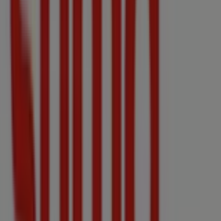
Otros negocios de Hiper-
Supermercados en Binissalem
Suma Supermercados
Bienvenido a la tienda de
Suma Supermercados
en
Tiendeo, donde podrás descubrir las mejores
ofertas
,
promociones
y
catálogos
de esta destacada marca del
sector de
Hiper-Supermercados
. Nuestra tienda física
está ubicada en
C/concepcio, 12
,
Binissalem
, y en ella
encontrarás una amplia gama de productos de calidad
que te permitirán ahorrar durante todo el
agosto de
2026
.
En Tiendeo te ofrecemos toda la información actualizada
sobre
Suma Supermercados
, como los horarios de
apertura, las ofertas exclusivas y la ubicación exacta de
la tienda en
C/concepcio, 12
. Además, tendrás acceso a
los últimos catálogos de
Suma Supermercados
, donde