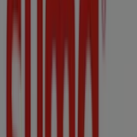
Estancos
Plaça Quartera 15, Binissalem
56 m
Abierto
Correos
CONCEPCION, 5, Binissalem
87 m
Cerrado