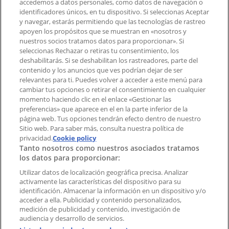
accedemos a datos personales, como datos de navegación o
Contacto comercial y de marketing
identificadores únicos, en tu dispositivo. Si seleccionas Aceptar
Tienda mal colocada en el mapa
y navegar, estarás permitiendo que las tecnologías de rastreo
Notificar un folleto
apoyen los propósitos que se muestran en «nosotros y
¿Encontraste un problema en la web o en la
nuestros socios tratamos datos para proporcionar». Si
aplicación?
seleccionas Rechazar o retiras tu consentimiento, los
deshabilitarás. Si se deshabilitan los rastreadores, parte del
contenido y los anuncios que ves podrían dejar de ser
Índices
relevantes para ti. Puedes volver a acceder a este menú para
cambiar tus opciones o retirar el consentimiento en cualquier
momento haciendo clic en el enlace «Gestionar las
preferencias» que aparece en el en la parte inferior de la
Marcas
página web. Tus opciones tendrán efecto dentro de nuestro
Marcas locales
Sitio web. Para saber más, consulta nuestra política de
Negocios
privacidad.
Cookie policy
Tanto nosotros como nuestros asociados tratamos
Negocios cercanos
los datos para proporcionar:
Productos
Productos locales
Utilizar datos de localización geográfica precisa. Analizar
activamente las características del dispositivo para su
Ciudades
identificación. Almacenar la información en un dispositivo y/o
acceder a ella. Publicidad y contenido personalizados,
Descargar la APP Tiendeo
medición de publicidad y contenido, investigación de
audiencia y desarrollo de servicios.