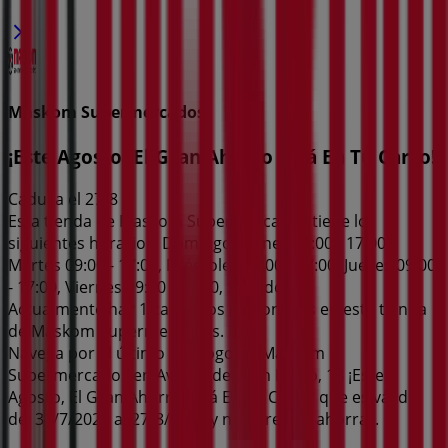
Maskom Supermercados
¡Este Agosto, El Gran Ahorro Está En Tu Carro!
Caduca el 27/8
Esta tienda de Maskom Supermercados tiene los
siguientes horarios: Domingo , Lunes 09:00 - 17:00,
Martes 09:00 - 17:00, Miércoles 09:00 - 17:00, Jueves 09:00
- 17:00, Viernes 09:00 - 17:00, Sábado
Actualmente hay 1 catálogos disponibles en esta tienda
de Maskom Supermercados.
Navega por el último catálogo de Maskom
Supermercados en Av. Condes San Isidro, 13 ¡Este
Agosto, El Gran Ahorro Está En Tu Carro! que es válido
del 31/7/2026 al 27/8/2026 y no pares de ahorrar.