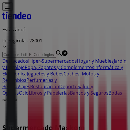
Estás aquí:
Fuengirola - 28001
Destacados
Hiper-Supermercados
Hogar y Muebles
Jardín
y Bricolaje
Ropa, Zapatos y Complementos
Informática y
Electrónica
Juguetes y Bebés
Coches, Motos y
Recambios
Perfumerías y
Belleza
Viajes
Restauración
Deporte
Salud y
Ópticas
Ocio
Libros y Papelerías
Bancos y Seguros
Bodas
Publicidad
Supermercado Maskom