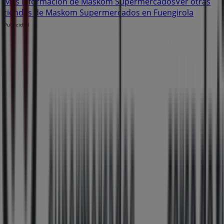
Más información de Maskom Supermercados
Ver otras
tiendas de Maskom Supermercados en Fuengirola
Publicidad