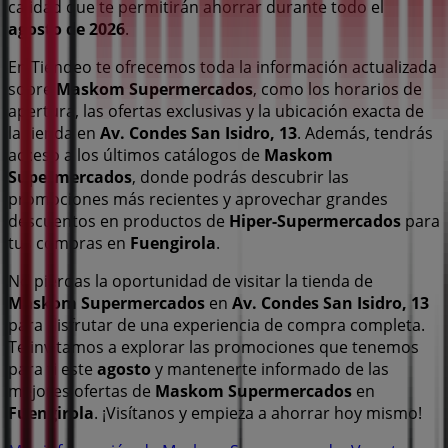
calidad que te permitirán ahorrar durante todo el
agosto de 2026
.
En Tiendeo te ofrecemos toda la información actualizada
sobre
Maskom Supermercados
, como los horarios de
apertura, las ofertas exclusivas y la ubicación exacta de
la tienda en
Av. Condes San Isidro, 13
. Además, tendrás
acceso a los últimos catálogos de
Maskom
Supermercados
, donde podrás descubrir las
promociones más recientes y aprovechar grandes
descuentos en productos de
Hiper-Supermercados
para
tus compras en
Fuengirola
.
No pierdas la oportunidad de visitar la tienda de
Maskom Supermercados
en
Av. Condes San Isidro, 13
para disfrutar de una experiencia de compra completa.
Te invitamos a explorar las promociones que tenemos
para ti este
agosto
y mantenerte informado de las
mejores ofertas de
Maskom Supermercados
en
Fuengirola
. ¡Visítanos y empieza a ahorrar hoy mismo!