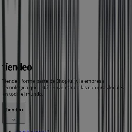
Tiendeo forma parte de Shopfully, la empresa
tecnológica que está reinventando las compras locales
en todo el mundo.
Tiendeo
¿Qué hacemos?