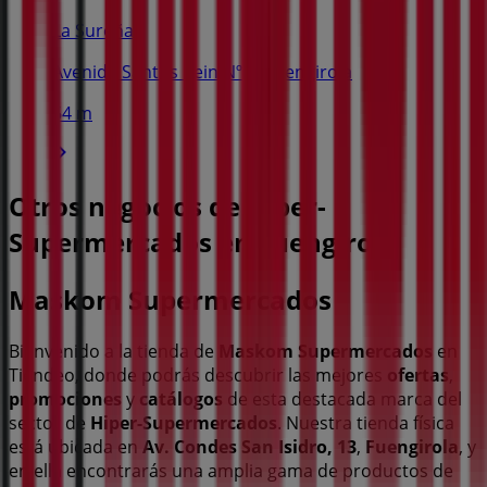
La Sureña
Avenida Santos Rein Nº 5, Fuengirola
64 m
Otros negocios de Hiper-
Supermercados en Fuengirola
Maskom Supermercados
Bienvenido a la tienda de
Maskom Supermercados
en
Tiendeo, donde podrás descubrir las mejores
ofertas
,
promociones
y
catálogos
de esta destacada marca del
sector de
Hiper-Supermercados
. Nuestra tienda física
está ubicada en
Av. Condes San Isidro, 13
,
Fuengirola
, y
en ella encontrarás una amplia gama de productos de