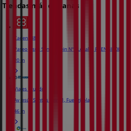
Tiendas más cercanas
Cadena88
Paseo Jesús Santos Rein Nº2 Local 7, FUENGIROLA
20 m
Viajes Ecuador
Av Jesús Santos Rein, 1, Fuengirola
46 m