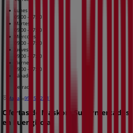
Lunes
09:00 - 17:00
Martes
09:00 - 17:00
Miércoles
09:00 - 17:00
Jueves
09:00 - 17:00
Viernes
09:00 - 17:00
Sábado
Cerrado
Mapa
952 58 22 17
Ofertas de Maskom Supermercados
en Fuengirola