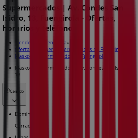
Supermercados | Av. Condes San
Isidro, 13, Fuengirola - Ofertas,
horarios y teléfono
Tiendeo en Fuengirola
»
Ofertas de Hiper-Supermercados en Fuengirola
»
Maskom Supermercados en Fuengirola
»
Maskom Supermercados | Av. Condes San Isidro,
13
Cerrado
Domingo
Cerrado
Lunes