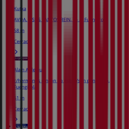
Kutxa
AVDA. JESUS SANTOS REIN, 2 - A, Fuengirola
58 m
Cerrado
Alain Afflelou
c/hermanos pinzón 3b esq. c/san pancracio,
Fuengirola
61 m
Cerrado