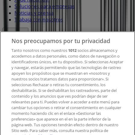
Soluciones para empresas
Noticias y prensa
Trabaja con nosotros
Contacto
Nos preocupamos por tu privacidad
Tanto nosotros como nuestros
1012
socios almacenamos y
accedemos a datos personales, como datos de navegación o
Contacto comercial y de marketing
identificadores únicos, en tu dispositivo. Si seleccionas Aceptar
Tienda mal colocada en el mapa
y navegar, estarás permitiendo que las tecnologías de rastreo
Notificar un folleto
apoyen los propósitos que se muestran en «nosotros y
¿Encontraste un problema en la web o en la
nuestros socios tratamos datos para proporcionar». Si
aplicación?
seleccionas Rechazar o retiras tu consentimiento, los
deshabilitarás. Si se deshabilitan los rastreadores, parte del
contenido y los anuncios que ves podrían dejar de ser
Índices
relevantes para ti. Puedes volver a acceder a este menú para
cambiar tus opciones o retirar el consentimiento en cualquier
momento haciendo clic en el enlace «Gestionar las
preferencias» que aparece en el en la parte inferior de la
Marcas
página web. Tus opciones tendrán efecto dentro de nuestro
Marcas locales
Sitio web. Para saber más, consulta nuestra política de