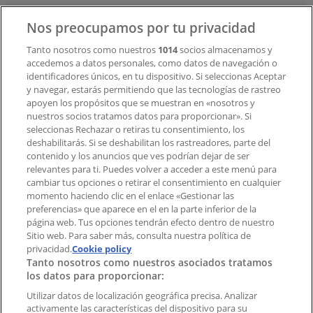
Contacto
Nos preocupamos por tu privacidad
Tanto nosotros como nuestros
1014
socios almacenamos y
accedemos a datos personales, como datos de navegación o
Contacto comercial y de marketing
identificadores únicos, en tu dispositivo. Si seleccionas Aceptar
Tienda mal colocada en el mapa
y navegar, estarás permitiendo que las tecnologías de rastreo
Notificar un folleto
apoyen los propósitos que se muestran en «nosotros y
¿Encontraste un problema en la web o en la
nuestros socios tratamos datos para proporcionar». Si
aplicación?
seleccionas Rechazar o retiras tu consentimiento, los
deshabilitarás. Si se deshabilitan los rastreadores, parte del
contenido y los anuncios que ves podrían dejar de ser
Índices
relevantes para ti. Puedes volver a acceder a este menú para
cambiar tus opciones o retirar el consentimiento en cualquier
momento haciendo clic en el enlace «Gestionar las
preferencias» que aparece en el en la parte inferior de la
Marcas
página web. Tus opciones tendrán efecto dentro de nuestro
Marcas locales
Sitio web. Para saber más, consulta nuestra política de
Negocios
privacidad.
Cookie policy
Tanto nosotros como nuestros asociados tratamos
Negocios cercanos
los datos para proporcionar:
Productos
Productos locales
Utilizar datos de localización geográfica precisa. Analizar
activamente las características del dispositivo para su
Ciudades