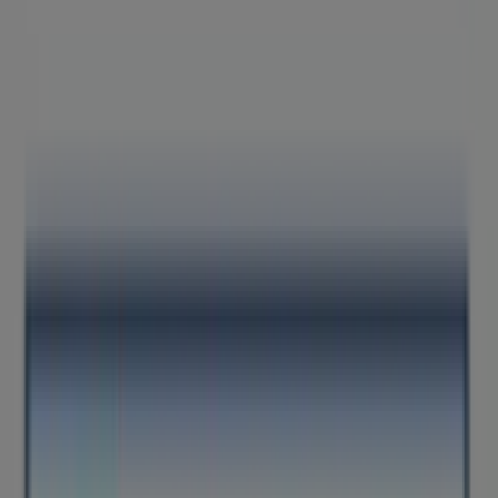
horarios y direcciones
Tiendeo en Gandia
»
Ofertas de Coches, Motos y Recambios en Gandia
»
Euromaster en Gandia
»
Tiendas de Euromaster en Gandia
Euromaster
C/ Trasport, 36, Gandia
1.5 km
Cerrado