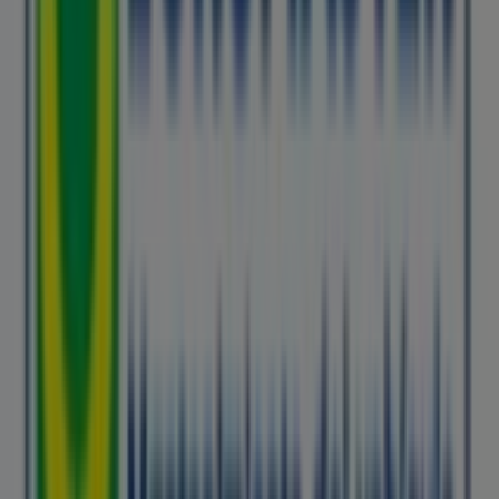
completa en
Gandia
.
No pierdas la oportunidad de aprovechar las
ofertas
de
Euromaster
en las tiendas de
Gandia
y mantente
actualizado con los mejores precios durante
agosto de
2026
. En Tiendeo, siempre encontrarás las mejores
tiendas y opciones de compra en
Gandia
. ¡Empieza a
explorar las tiendas y promociones que tenemos para ti
ahora mismo!
Publicidad