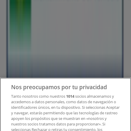
tecnológica que está reinventando las compras locales
en todo el mundo.
Tiendeo
¿Qué hacemos?
Soluciones para empresas
Noticias y prensa
Trabaja con nosotros
Contacto
Nos preocupamos por tu privacidad
Tanto nosotros como nuestros
1014
socios almacenamos y
accedemos a datos personales, como datos de navegación o
Contacto comercial y de marketing
identificadores únicos, en tu dispositivo. Si seleccionas Aceptar
Tienda mal colocada en el mapa
y navegar, estarás permitiendo que las tecnologías de rastreo
Notificar un folleto
apoyen los propósitos que se muestran en «nosotros y
¿Encontraste un problema en la web o en la
nuestros socios tratamos datos para proporcionar». Si
aplicación?
seleccionas Rechazar o retiras tu consentimiento, los