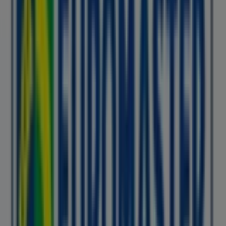
Euromaster
Promociones
Caduca el 31/8
Ciudades con tiendas de
Euromaster
Euromaster en Xàtiva
Euromaster en Alzira
Euromaster en Benissa
Euromaster en Silla
Euromaster en Benidorm
Euromaster en Aldaia
Euromaster en Villena
Euromaster en Segorbe
Ver más ciudades
Otros negocios de Coches, Motos y
Recambios en Gandia