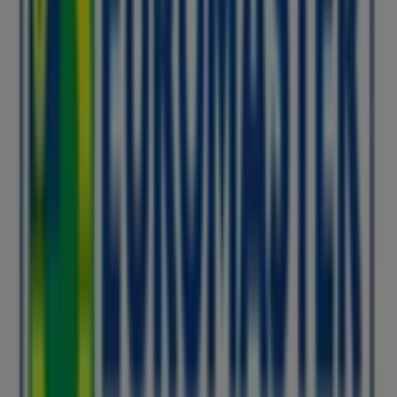
Euromaster
¡Bienvenido a Tiendeo! Aquí puedes encontrar no solo
las mejores
ofertas
,
catálogos
y
promociones
, sino
también descubrir las tiendas más populares en
Gandia
.
Durante el mes de
agosto de 2026
, en nuestra
plataforma podrás conocer las últimas novedades de
Euromaster
, una de las marcas más reconocidas, así
como la ubicación y detalles de las tiendas más cercanas
en
Gandia
.
En Tiendeo, no solo tendrás acceso a
promociones
y
descuentos, sino también a información sobre las
tiendas físicas de tu ciudad. Explora los catálogos de
Euromaster
, encuentra las tiendas en
Gandia
y
descubre los productos con grandes descuentos para
ahorrar en tus compras este
agosto
. Además, te
mantenemos al tanto de las ubicaciones exactas,
horarios de atención y todos los detalles necesarios para
que puedas disfrutar de una experiencia de compra