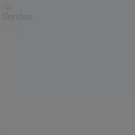
Estás aquí:
Gandia - 28001
Destacados
Hiper-Supermercados
Hogar y Muebles
Jardín
y Bricolaje
Ropa, Zapatos y Complementos
Informática y
Electrónica
Juguetes y Bebés
Coches, Motos y
Recambios
Perfumerías y
Belleza
Viajes
Restauración
Deporte
Salud y
Ópticas
Ocio
Libros y Papelerías
Bancos y Seguros
Bodas
Publicidad
Euromaster Gandia - Teléfonos,