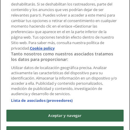
deshabilitarás. Si se deshabilitan los rastreadores, parte del
contenido y los anuncios que ves podrían dejar de ser
Índices
relevantes para ti. Puedes volver a acceder a este menú para
cambiar tus opciones o retirar el consentimiento en cualquier
momento haciendo clic en el enlace «Gestionar las
preferencias» que aparece en el en la parte inferior de la
Marcas
página web. Tus opciones tendrán efecto dentro de nuestro
Marcas locales
Sitio web. Para saber más, consulta nuestra política de
Negocios
privacidad.
Cookie policy
Tanto nosotros como nuestros asociados tratamos
Negocios cercanos
los datos para proporcionar:
Productos
Productos locales
Utilizar datos de localización geográfica precisa. Analizar
activamente las características del dispositivo para su
Ciudades
identificación. Almacenar la información en un dispositivo y/o
acceder a ella. Publicidad y contenido personalizados,
Descargar la APP Tiendeo
medición de publicidad y contenido, investigación de
audiencia y desarrollo de servicios.
Lista de asociados (proveedores)
Aceptar y navegar
Copyright © Tiendeo ® 2026 · Shopfully Marketing S.L.U. –