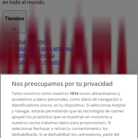
en todo el mundo.
Tiendeo
¿Qué hacemos?
Soluciones para empresas
Noticias y prensa
Trabaja con nosotros
Contacto
Nos preocupamos por tu privacidad
Tanto nosotros como nuestros
1014
socios almacenamos y
accedemos a datos personales, como datos de navegación o
Contacto comercial y de marketing
identificadores únicos, en tu dispositivo. Si seleccionas Aceptar
Tienda mal colocada en el mapa
y navegar, estarás permitiendo que las tecnologías de rastreo
Notificar un folleto
apoyen los propósitos que se muestran en «nosotros y
¿Encontraste un problema en la web o en la
nuestros socios tratamos datos para proporcionar». Si
aplicación?
seleccionas Rechazar o retiras tu consentimiento, los
deshabilitarás. Si se deshabilitan los rastreadores, parte del