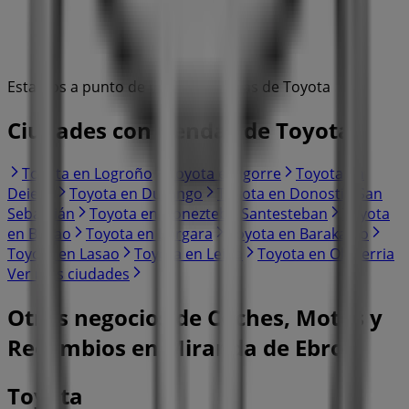
Estamos a punto de publicar ofertas de Toyota
Ciudades con tiendas de Toyota
Toyota en Logroño
Toyota en Igorre
Toyota en
Deierri
Toyota en Durango
Toyota en Donostia-San
Sebastián
Toyota en Doneztebe-Santesteban
Toyota
en Bilbao
Toyota en Bergara
Toyota en Barakaldo
Toyota en Lasao
Toyota en Leioa
Toyota en Olaberria
Ver más ciudades
Otros negocios de Coches, Motos y
Recambios en Miranda de Ebro
Toyota