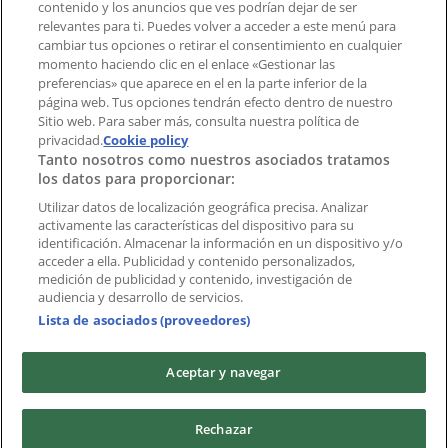
contenido y los anuncios que ves podrían dejar de ser
Índices
relevantes para ti. Puedes volver a acceder a este menú para
cambiar tus opciones o retirar el consentimiento en cualquier
momento haciendo clic en el enlace «Gestionar las
preferencias» que aparece en el en la parte inferior de la
Marcas
página web. Tus opciones tendrán efecto dentro de nuestro
Marcas locales
Sitio web. Para saber más, consulta nuestra política de
Negocios
privacidad.
Cookie policy
Tanto nosotros como nuestros asociados tratamos
Negocios cercanos
los datos para proporcionar:
Productos
Productos locales
Utilizar datos de localización geográfica precisa. Analizar
activamente las características del dispositivo para su
Ciudades
identificación. Almacenar la información en un dispositivo y/o
acceder a ella. Publicidad y contenido personalizados,
Descargar la APP Tiendeo
medición de publicidad y contenido, investigación de
audiencia y desarrollo de servicios.
Lista de asociados (proveedores)
Aceptar y navegar
Copyright © Tiendeo ® 2026 · Shopfully Marketing S.L.U. –
Rechazar
Palau de Mar – 08039 Barcelona, Spain