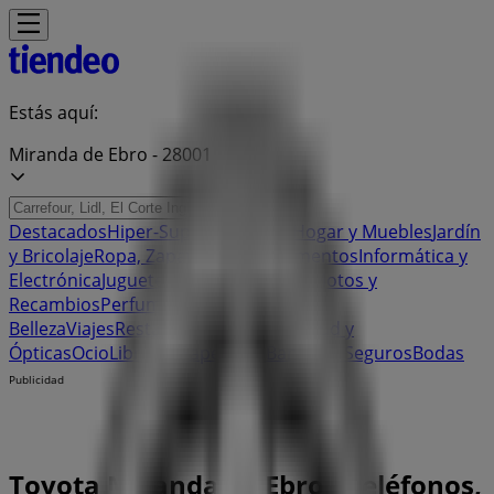
Estás aquí:
Miranda de Ebro - 28001
Destacados
Hiper-Supermercados
Hogar y Muebles
Jardín
y Bricolaje
Ropa, Zapatos y Complementos
Informática y
Electrónica
Juguetes y Bebés
Coches, Motos y
Recambios
Perfumerías y
Belleza
Viajes
Restauración
Deporte
Salud y
Ópticas
Ocio
Libros y Papelerías
Bancos y Seguros
Bodas
Publicidad
Toyota Miranda de Ebro - Teléfonos,