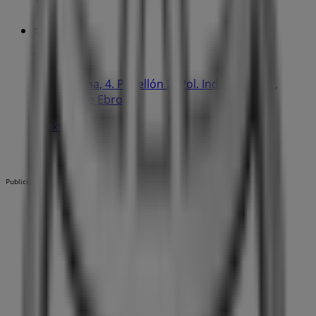
Toyota
C/ Guadiana, 4. Pabellón 2 (Pol. Ind. de Bayas),
Miranda de Ebro
1.8 km
Publicidad