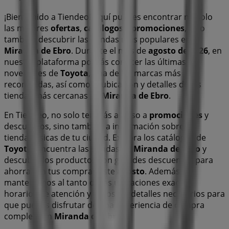
¡Bienvenido a Tiendeo! Aquí puedes encontrar no solo
las mejores
ofertas
,
catálogos
y
promociones
, sino
también descubrir las tiendas más populares en
Miranda de Ebro
. Durante el mes de
agosto de 2026
, en
nuestra plataforma podrás conocer las últimas
novedades de
Toyota
, una de las marcas más
reconocidas, así como la ubicación y detalles de las
tiendas más cercanas en
Miranda de Ebro
.
En Tiendeo, no solo tendrás acceso a
promociones
y
descuentos, sino también a información sobre las
tiendas físicas de tu ciudad. Explora los catálogos de
Toyota
, encuentra las tiendas en
Miranda de Ebro
y
descubre los productos con grandes descuentos para
ahorrar en tus compras este
agosto
. Además, te
mantenemos al tanto de las ubicaciones exactas,
horarios de atención y todos los detalles necesarios para
que puedas disfrutar de una experiencia de compra
completa en
Miranda de Ebro
.