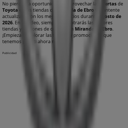
No pierdas la oportunidad de aprovechar las
ofertas
de
Toyota
en las tiendas de
Miranda de Ebro
y mantente
actualizado con los mejores precios durante
agosto de
2026
. En Tiendeo, siempre encontrarás las mejores
tiendas y opciones de compra en
Miranda de Ebro
.
¡Empieza a explorar las tiendas y promociones que
tenemos para ti ahora mismo!
Publicidad