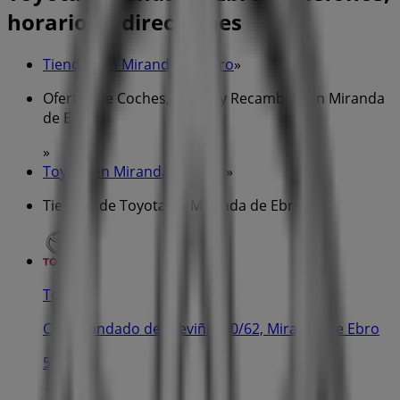
horarios y direcciones
Tiendeo en Miranda de Ebro
»
Ofertas de Coches, Motos y Recambios en Miranda
de Ebro
»
Toyota en Miranda de Ebro
»
Tiendas de Toyota en Miranda de Ebro
Toyota
Calle Condado de Treviño, 60/62, Miranda de Ebro
530 m