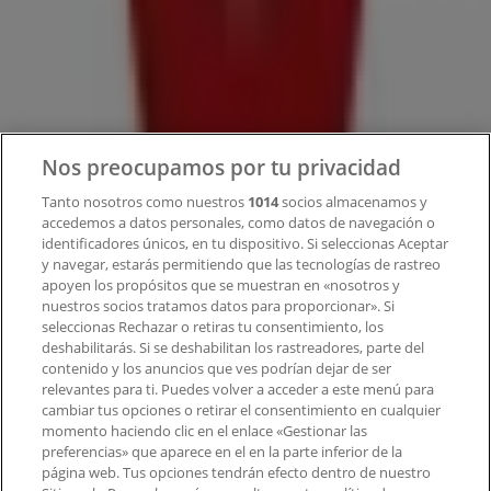
¿Qué hacemos?
Soluciones para empresas
Noticias y prensa
Trabaja con nosotros
Contacto
Nos preocupamos por tu privacidad
Tanto nosotros como nuestros
1014
socios almacenamos y
accedemos a datos personales, como datos de navegación o
Contacto comercial y de marketing
identificadores únicos, en tu dispositivo. Si seleccionas Aceptar
Tienda mal colocada en el mapa
y navegar, estarás permitiendo que las tecnologías de rastreo
Notificar un folleto
apoyen los propósitos que se muestran en «nosotros y
¿Encontraste un problema en la web o en la
nuestros socios tratamos datos para proporcionar». Si
aplicación?
seleccionas Rechazar o retiras tu consentimiento, los
deshabilitarás. Si se deshabilitan los rastreadores, parte del
contenido y los anuncios que ves podrían dejar de ser
Índices
relevantes para ti. Puedes volver a acceder a este menú para
cambiar tus opciones o retirar el consentimiento en cualquier
momento haciendo clic en el enlace «Gestionar las
preferencias» que aparece en el en la parte inferior de la
Marcas
página web. Tus opciones tendrán efecto dentro de nuestro