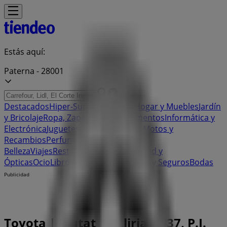
Estás aquí:
Paterna - 28001
Destacados
Hiper-Supermercados
Hogar y Muebles
Jardín
y Bricolaje
Ropa, Zapatos y Complementos
Informática y
Electrónica
Juguetes y Bebés
Coches, Motos y
Recambios
Perfumerías y
Belleza
Viajes
Restauración
Deporte
Salud y
Ópticas
Ocio
Libros y Papelerías
Bancos y Seguros
Bodas
Publicidad
Toyota | Ciutat de Lliria, nº37, P.I.