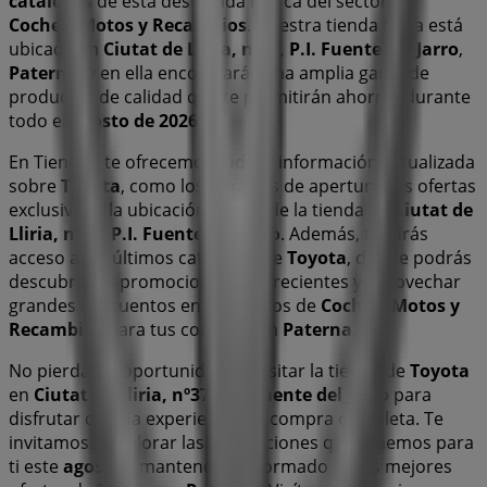
catálogos
de esta destacada marca del sector de
Coches, Motos y Recambios
. Nuestra tienda física está
ubicada en
Ciutat de Lliria, nº37, P.I. Fuente del Jarro
,
Paterna
, y en ella encontrarás una amplia gama de
productos de calidad que te permitirán ahorrar durante
todo el
agosto de 2026
.
En Tiendeo te ofrecemos toda la información actualizada
sobre
Toyota
, como los horarios de apertura, las ofertas
exclusivas y la ubicación exacta de la tienda en
Ciutat de
Lliria, nº37, P.I. Fuente del Jarro
. Además, tendrás
acceso a los últimos catálogos de
Toyota
, donde podrás
descubrir las promociones más recientes y aprovechar
grandes descuentos en productos de
Coches, Motos y
Recambios
para tus compras en
Paterna
.
No pierdas la oportunidad de visitar la tienda de
Toyota
en
Ciutat de Lliria, nº37, P.I. Fuente del Jarro
para
disfrutar de una experiencia de compra completa. Te
invitamos a explorar las promociones que tenemos para
ti este
agosto
y mantenerte informado de las mejores