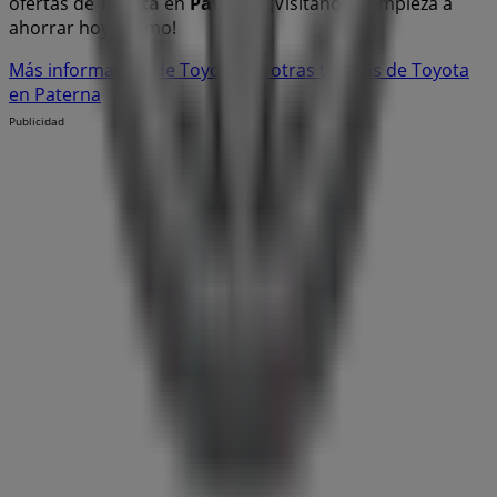
ofertas de
Toyota
en
Paterna
. ¡Visítanos y empieza a
ahorrar hoy mismo!
Más información de Toyota
Ver otras tiendas de Toyota
en Paterna
Publicidad