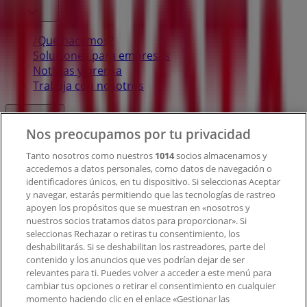
¿Qué hacemos?
Soluciones para empresas
Noticias y prensa
Trabaja con nosotros
Contacto
Nos preocupamos por tu privacidad
Tanto nosotros como nuestros
1014
socios almacenamos y
accedemos a datos personales, como datos de navegación o
Contacto comercial y de marketing
identificadores únicos, en tu dispositivo. Si seleccionas Aceptar
Tienda mal colocada en el mapa
y navegar, estarás permitiendo que las tecnologías de rastreo
Notificar un folleto
apoyen los propósitos que se muestran en «nosotros y
¿Encontraste un problema en la web o en la
nuestros socios tratamos datos para proporcionar». Si
aplicación?
seleccionas Rechazar o retiras tu consentimiento, los
deshabilitarás. Si se deshabilitan los rastreadores, parte del
contenido y los anuncios que ves podrían dejar de ser
Índices
relevantes para ti. Puedes volver a acceder a este menú para
cambiar tus opciones o retirar el consentimiento en cualquier
momento haciendo clic en el enlace «Gestionar las