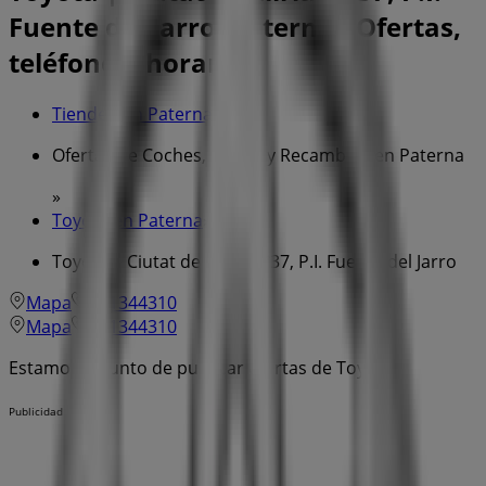
Fuente del Jarro, Paterna - Ofertas,
teléfono y horarios
Tiendeo en Paterna
»
Ofertas de Coches, Motos y Recambios en Paterna
»
Toyota en Paterna
»
Toyota | Ciutat de Lliria, nº37, P.I. Fuente del Jarro
Mapa
961344310
Mapa
961344310
Estamos a punto de publicar ofertas de Toyota
Publicidad