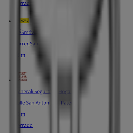
Cerrado
MÁSmóvil
Carrer Sant Antoni, 1, Paterna
73 m
Generali Seguro de Hogar
Calle San Antonio, 1, Paterna
76 m
Cerrado