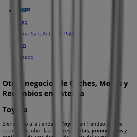
Yoigo
Carrer Sant Antoni 1, Paterna
81 m
Cerrado
Otros negocios de Coches, Motos y
Recambios en Paterna
Toyota
Bienvenido a la tienda de
Toyota
en Tiendeo, donde
podrás descubrir las mejores
ofertas
,
promociones
y