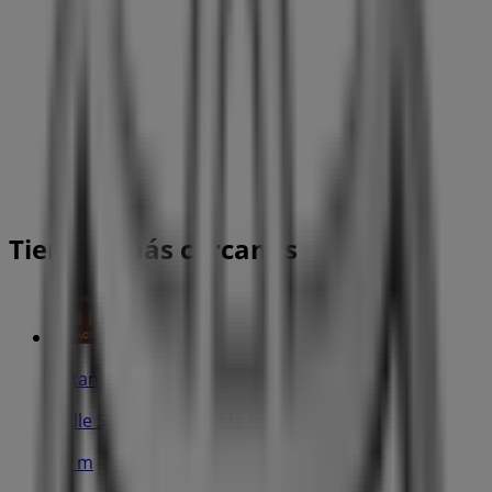
Tiendas más cercanas
Estancos
Calle Stmo. Cristo de la Fe 52-B, Paterna
55 m