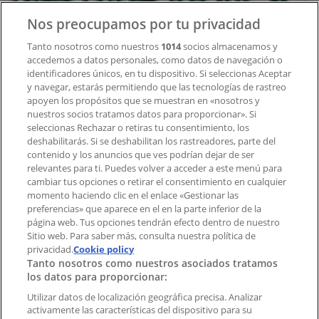
Contacto
Nos preocupamos por tu privacidad
Tanto nosotros como nuestros
1014
socios almacenamos y
accedemos a datos personales, como datos de navegación o
Contacto comercial y de marketing
identificadores únicos, en tu dispositivo. Si seleccionas Aceptar
Tienda mal colocada en el mapa
y navegar, estarás permitiendo que las tecnologías de rastreo
Notificar un folleto
apoyen los propósitos que se muestran en «nosotros y
¿Encontraste un problema en la web o en la
nuestros socios tratamos datos para proporcionar». Si
aplicación?
seleccionas Rechazar o retiras tu consentimiento, los
deshabilitarás. Si se deshabilitan los rastreadores, parte del
contenido y los anuncios que ves podrían dejar de ser
Índices
relevantes para ti. Puedes volver a acceder a este menú para
cambiar tus opciones o retirar el consentimiento en cualquier
momento haciendo clic en el enlace «Gestionar las
preferencias» que aparece en el en la parte inferior de la
Marcas
página web. Tus opciones tendrán efecto dentro de nuestro
Marcas locales
Sitio web. Para saber más, consulta nuestra política de
Negocios
privacidad.
Cookie policy
Tanto nosotros como nuestros asociados tratamos
Negocios cercanos
los datos para proporcionar:
Productos
Productos locales
Utilizar datos de localización geográfica precisa. Analizar
activamente las características del dispositivo para su
Ciudades