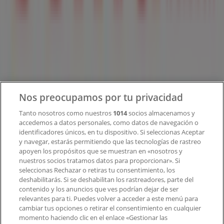
¿Qué hacemos?
Soluciones para empresas
Noticias y prensa
Trabaja con nosotros
Contacto
Nos preocupamos por tu privacidad
Tanto nosotros como nuestros
1014
socios almacenamos y
accedemos a datos personales, como datos de navegación o
Contacto comercial y de marketing
identificadores únicos, en tu dispositivo. Si seleccionas Aceptar
Tienda mal colocada en el mapa
y navegar, estarás permitiendo que las tecnologías de rastreo
Notificar un folleto
apoyen los propósitos que se muestran en «nosotros y
¿Encontraste un problema en la web o en la
nuestros socios tratamos datos para proporcionar». Si
aplicación?
seleccionas Rechazar o retiras tu consentimiento, los
deshabilitarás. Si se deshabilitan los rastreadores, parte del
contenido y los anuncios que ves podrían dejar de ser
Índices
relevantes para ti. Puedes volver a acceder a este menú para
cambiar tus opciones o retirar el consentimiento en cualquier
momento haciendo clic en el enlace «Gestionar las