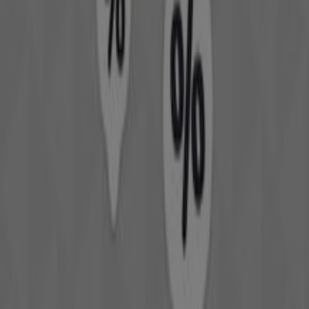
Douglas
Bienvenido a la tienda de
Douglas
en Tiendeo, donde
podrás descubrir las mejores
ofertas
,
promociones
y
catálogos
de esta destacada marca del sector de
Perfumerías y Belleza
. Nuestra tienda física está
ubicada en
Plaza Cuatro Calles, 4
,
Toledo
, y en ella
encontrarás una amplia gama de productos de calidad
que te permitirán ahorrar durante todo el
agosto de
2026
.
En Tiendeo te ofrecemos toda la información actualizada
sobre
Douglas
, como los horarios de apertura, las
ofertas exclusivas y la ubicación exacta de la tienda en
Plaza Cuatro Calles, 4
. Además, tendrás acceso a los
últimos catálogos de
Douglas
, donde podrás descubrir
las promociones más recientes y aprovechar grandes
descuentos en productos de
Perfumerías y Belleza
para
tus compras en
Toledo
.