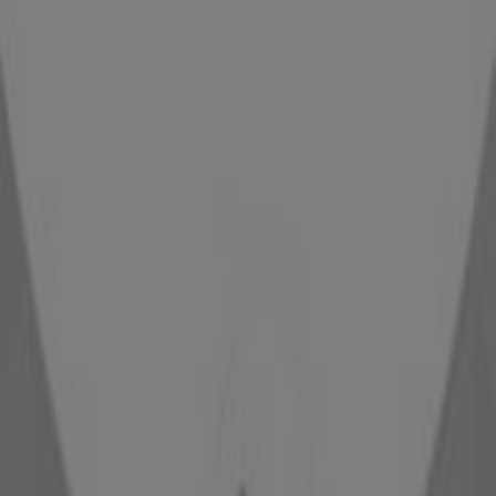
-15% de descuento en miles de productos
Caduca el 9/8
Douglas
Hasta un -60%
Caduca el 16/8
152 m - Toledo
Douglas
Ofertas Douglas
Publicidad