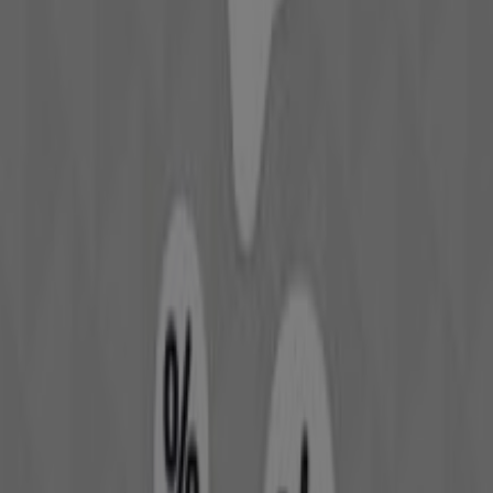
131 m
Cerrado
Estancos
Calle Nuncio Viejo 4, Toledo
138 m
Cerrado
Otros negocios de Perfumerías y
Belleza en Toledo