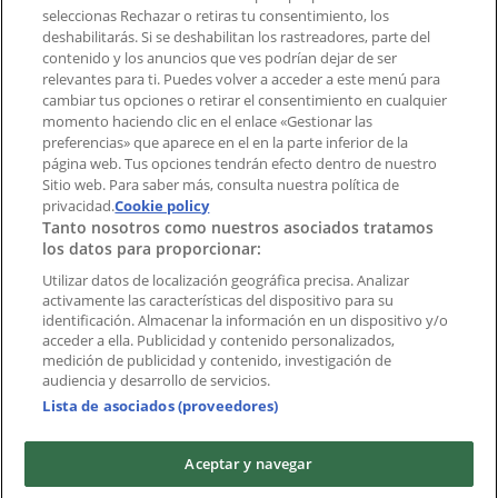
aplicación?
seleccionas Rechazar o retiras tu consentimiento, los
deshabilitarás. Si se deshabilitan los rastreadores, parte del
contenido y los anuncios que ves podrían dejar de ser
Índices
relevantes para ti. Puedes volver a acceder a este menú para
cambiar tus opciones o retirar el consentimiento en cualquier
momento haciendo clic en el enlace «Gestionar las
preferencias» que aparece en el en la parte inferior de la
Marcas
página web. Tus opciones tendrán efecto dentro de nuestro
Marcas locales
Sitio web. Para saber más, consulta nuestra política de
Negocios
privacidad.
Cookie policy
Tanto nosotros como nuestros asociados tratamos
Negocios cercanos
los datos para proporcionar:
Productos
Productos locales
Utilizar datos de localización geográfica precisa. Analizar
activamente las características del dispositivo para su
Ciudades
identificación. Almacenar la información en un dispositivo y/o
acceder a ella. Publicidad y contenido personalizados,
Descargar la APP Tiendeo
medición de publicidad y contenido, investigación de
audiencia y desarrollo de servicios.
Lista de asociados (proveedores)
Aceptar y navegar