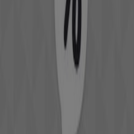
Tiendas más cercanas
Estancos
Plaza Mayor, 5, Pueblanueva
118 m
Cerrado
Estancos
Plaza Mayor, 13, Segurilla