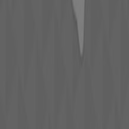
No pierdas la oportunidad de visitar la tienda de
Douglas
en
Plaza Cuatro Calles, 4
para disfrutar de una
experiencia de compra completa. Te invitamos a
explorar las promociones que tenemos para ti este
agosto
y mantenerte informado de las mejores ofertas
de
Douglas
en
Toledo
. ¡Visítanos y empieza a ahorrar
hoy mismo!
Más información de Douglas
Ver otras tiendas de
Douglas en Toledo
Publicidad