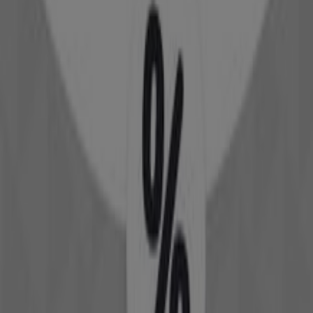
Esta tienda de Douglas tiene los siguientes horarios:
Domingo 10:00 - 14:00, Lunes 09:30 - 20:30, Martes 09:30 -
20:30, Miércoles 09:30 - 20:30, Jueves 09:30 - 20:30,
Viernes 09:30 - 20:30, Sábado 09:30 - 20:30
Actualmente hay 3 catálogos disponibles en esta tienda
de Douglas.
Navega por el último catálogo de Douglas en Plaza
Cuatro Calles, 4 -15% de descuento en miles de
productos que es válido del 3/8/2026 al 9/8/2026 y no
pares de ahorrar.