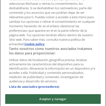
aplicación?
seleccionas Rechazar o retiras tu consentimiento, los
deshabilitarás. Si se deshabilitan los rastreadores, parte del
contenido y los anuncios que ves podrían dejar de ser
Índices
relevantes para ti. Puedes volver a acceder a este menú para
cambiar tus opciones o retirar el consentimiento en cualquier
momento haciendo clic en el enlace «Gestionar las
preferencias» que aparece en el en la parte inferior de la
Marcas
página web. Tus opciones tendrán efecto dentro de nuestro
Marcas locales
Sitio web. Para saber más, consulta nuestra política de
Negocios
privacidad.
Cookie policy
Tanto nosotros como nuestros asociados tratamos
Negocios cercanos
los datos para proporcionar:
Productos
Productos locales
Utilizar datos de localización geográfica precisa. Analizar
activamente las características del dispositivo para su
Ciudades
identificación. Almacenar la información en un dispositivo y/o
acceder a ella. Publicidad y contenido personalizados,
Descargar la APP Tiendeo
medición de publicidad y contenido, investigación de
audiencia y desarrollo de servicios.
Lista de asociados (proveedores)
Aceptar y navegar