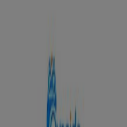
Bajada De La Libertad, 4 , Valladolid
- Ofertas, horarios y teléfono
Tiendeo en Valladolid
»
Ofertas de Perfumerías y Belleza en Valladolid
»
Perfumerías Avenida en Valladolid
»
Perfumerías Avenida | C/ Bajada De La Libertad, 4
Mapa
983517027
Mapa
983517027
Ofertas de Perfumerías Avenida en
Valladolid