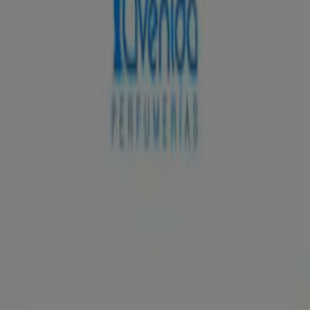
Perfumerías Avenida
Llévate 3 Y Paga 2 En Tus Productos Favoritos
Caduca el 18/8
Perfumerías Avenida
Promoción
Caduca el 31/8
315 m - Valladolid
Perfumerías Avenida