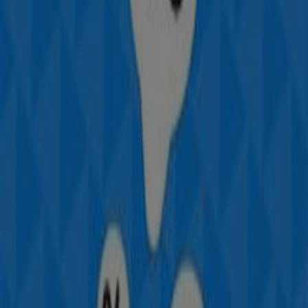
Perfumerías Avenida
Bienvenido a la tienda de
Perfumerías Avenida
en
Tiendeo, donde podrás descubrir las mejores
ofertas
,
promociones
y
catálogos
de esta destacada marca del
sector de
Perfumerías y Belleza
. Nuestra tienda física
está ubicada en
C/ Bajada De La Libertad, 4
,
Valladolid
, y en ella encontrarás una amplia gama de
productos de calidad que te permitirán ahorrar durante
todo el
agosto de 2026
.
En Tiendeo te ofrecemos toda la información actualizada
sobre
Perfumerías Avenida
, como los horarios de
apertura, las ofertas exclusivas y la ubicación exacta de
la tienda en
C/ Bajada De La Libertad, 4
. Además,
tendrás acceso a los últimos catálogos de
Perfumerías
Avenida
, donde podrás descubrir las promociones más
recientes y aprovechar grandes descuentos en
productos de
Perfumerías y Belleza
para tus compras
en
Valladolid
.