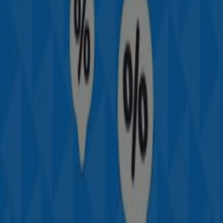
No pierdas la oportunidad de visitar la tienda de
Perfumerías Avenida
en
C/ Bajada De La Libertad, 4
para disfrutar de una experiencia de compra completa.
Te invitamos a explorar las promociones que tenemos
para ti este
agosto
y mantenerte informado de las
mejores ofertas de
Perfumerías Avenida
en
Valladolid
.
¡Visítanos y empieza a ahorrar hoy mismo!
Más información de Perfumerías Avenida
Ver otras
tiendas de Perfumerías Avenida en Valladolid
Publicidad