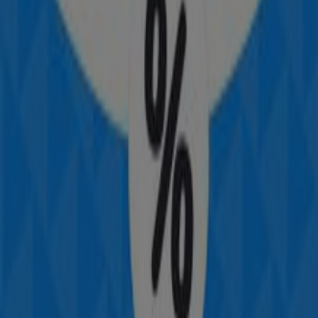
PL. RINCONADA, S/N, Valladolid
45 m
Abierto
BBVA
PZ. DE LA RINCONADA, 10, Valladolid
57 m
Otros negocios de Perfumerías y
Belleza en Valladolid