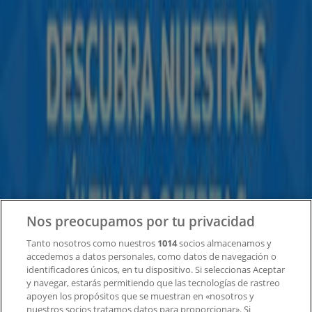
Tiendeo forma parte de Shopfully, la empresa
tecnológica que está reinventando las compras locales
en todo el mundo.
Tiendeo
¿Qué hacemos?
Soluciones para empresas
Noticias y prensa
Trabaja con nosotros
Contacto
Nos preocupamos por tu privacidad
Tanto nosotros como nuestros
1014
socios almacenamos y
accedemos a datos personales, como datos de navegación o
Contacto comercial y de marketing
identificadores únicos, en tu dispositivo. Si seleccionas Aceptar
Tienda mal colocada en el mapa
y navegar, estarás permitiendo que las tecnologías de rastreo
Notificar un folleto
apoyen los propósitos que se muestran en «nosotros y
¿Encontraste un problema en la web o en la
nuestros socios tratamos datos para proporcionar». Si