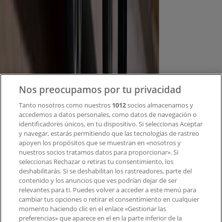
¿Qué hacemos?
Soluciones para empresas
Noticias y prensa
Trabaja con nosotros
Contacto
Nos preocupamos por tu privacidad
Tanto nosotros como nuestros
1012
socios almacenamos y
accedemos a datos personales, como datos de navegación o
Contacto comercial y de marketing
identificadores únicos, en tu dispositivo. Si seleccionas Aceptar
Tienda mal colocada en el mapa
y navegar, estarás permitiendo que las tecnologías de rastreo
Notificar un folleto
apoyen los propósitos que se muestran en «nosotros y
¿Encontraste un problema en la web o en la
nuestros socios tratamos datos para proporcionar». Si
aplicación?
seleccionas Rechazar o retiras tu consentimiento, los
deshabilitarás. Si se deshabilitan los rastreadores, parte del
contenido y los anuncios que ves podrían dejar de ser
Índices
relevantes para ti. Puedes volver a acceder a este menú para
cambiar tus opciones o retirar el consentimiento en cualquier
momento haciendo clic en el enlace «Gestionar las
preferencias» que aparece en el en la parte inferior de la