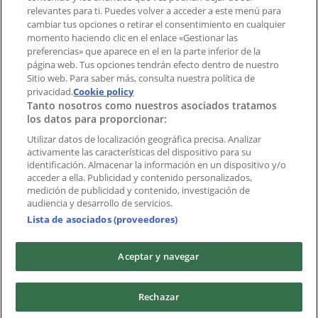
aplicación?
relevantes para ti. Puedes volver a acceder a este menú para
cambiar tus opciones o retirar el consentimiento en cualquier
momento haciendo clic en el enlace «Gestionar las
Índices
preferencias» que aparece en el en la parte inferior de la
página web. Tus opciones tendrán efecto dentro de nuestro
Sitio web. Para saber más, consulta nuestra política de
Marcas
privacidad.
Cookie policy
Tanto nosotros como nuestros asociados tratamos
Negocios
los datos para proporcionar:
Negocios cercanos
Productos
Utilizar datos de localización geográfica precisa. Analizar
activamente las características del dispositivo para su
Ciudades
identificación. Almacenar la información en un dispositivo y/o
acceder a ella. Publicidad y contenido personalizados,
Descargar la APP Tiendeo
medición de publicidad y contenido, investigación de
audiencia y desarrollo de servicios.
Lista de asociados (proveedores)
Aceptar y navegar
Copyright © Tiendeo ® 2026 · Shopfully Marketing S.L.U. –
Rechazar
Palau de Mar – 08039 Barcelona, Spain