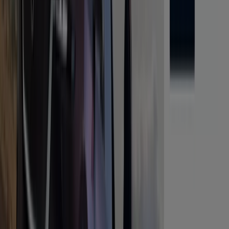
Ctra nacional 640, km 233,9, Caldas de Reis
22.4 km
Ford
Ctra nacional 640, km 233,9, Portas
22.4 km
Cerrado
Ford en Riveira — Ver tiendas, teléfonos y horarios