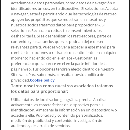
accedemos a datos personales, como datos de navegación o
Contacto comercial y de marketing
identificadores únicos, en tu dispositivo. Si seleccionas Aceptar
Tienda mal colocada en el mapa
y navegar, estarás permitiendo que las tecnologías de rastreo
Notificar un folleto
apoyen los propósitos que se muestran en «nosotros y
¿Encontraste un problema en la web o en la
nuestros socios tratamos datos para proporcionar». Si
aplicación?
seleccionas Rechazar o retiras tu consentimiento, los
deshabilitarás. Si se deshabilitan los rastreadores, parte del
contenido y los anuncios que ves podrían dejar de ser
Índices
relevantes para ti. Puedes volver a acceder a este menú para
cambiar tus opciones o retirar el consentimiento en cualquier
momento haciendo clic en el enlace «Gestionar las
preferencias» que aparece en el en la parte inferior de la
Marcas
página web. Tus opciones tendrán efecto dentro de nuestro
Marcas locales
Sitio web. Para saber más, consulta nuestra política de
Negocios
privacidad.
Cookie policy
Tanto nosotros como nuestros asociados tratamos
Negocios cercanos
los datos para proporcionar:
Productos
Productos locales
Utilizar datos de localización geográfica precisa. Analizar
activamente las características del dispositivo para su
Ciudades
identificación. Almacenar la información en un dispositivo y/o
acceder a ella. Publicidad y contenido personalizados,
Descargar la APP Tiendeo
medición de publicidad y contenido, investigación de
audiencia y desarrollo de servicios.