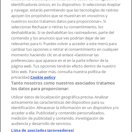
Contacto comercial y de marketing
identificadores únicos, en tu dispositivo. Si seleccionas Aceptar
Tienda mal colocada en el mapa
y navegar, estarás permitiendo que las tecnologías de rastreo
Notificar un folleto
apoyen los propósitos que se muestran en «nosotros y
¿Encontraste un problema en la web o en la
nuestros socios tratamos datos para proporcionar». Si
aplicación?
seleccionas Rechazar o retiras tu consentimiento, los
deshabilitarás. Si se deshabilitan los rastreadores, parte del
contenido y los anuncios que ves podrían dejar de ser
Índices
relevantes para ti. Puedes volver a acceder a este menú para
cambiar tus opciones o retirar el consentimiento en cualquier
momento haciendo clic en el enlace «Gestionar las
preferencias» que aparece en el en la parte inferior de la
Marcas
página web. Tus opciones tendrán efecto dentro de nuestro
Marcas locales
Sitio web. Para saber más, consulta nuestra política de
Negocios
privacidad.
Cookie policy
Tanto nosotros como nuestros asociados tratamos
Negocios cercanos
los datos para proporcionar:
Productos
Productos locales
Utilizar datos de localización geográfica precisa. Analizar
activamente las características del dispositivo para su
Ciudades
identificación. Almacenar la información en un dispositivo y/o
acceder a ella. Publicidad y contenido personalizados,
Descargar la APP Tiendeo
medición de publicidad y contenido, investigación de
audiencia y desarrollo de servicios.
Lista de asociados (proveedores)