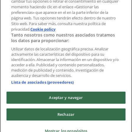
cambiar tus opciones o retirar el consentimiento en cualquier
momento haciendo clic en el enlace «Gestionar las
preferencias» que aparece en el en la parte inferior de la
Marcas
página web. Tus opciones tendrán efecto dentro de nuestro
Marcas locales
Sitio web. Para saber más, consulta nuestra política de
Negocios
privacidad.
Cookie policy
Tanto nosotros como nuestros asociados tratamos
Negocios cercanos
los datos para proporcionar:
Productos
Productos locales
Utilizar datos de localización geográfica precisa. Analizar
activamente las características del dispositivo para su
Ciudades
identificación. Almacenar la información en un dispositivo y/o
acceder a ella. Publicidad y contenido personalizados,
Descargar la APP Tiendeo
medición de publicidad y contenido, investigación de
audiencia y desarrollo de servicios.
Lista de asociados (proveedores)
Aceptar y navegar
Copyright © Tiendeo ® 2026 · Shopfully Marketing S.L.U. –
Rechazar
Palau de Mar – 08039 Barcelona, Spain
Términos y condiciones
Política de privacidad
Mostrar los propósitos