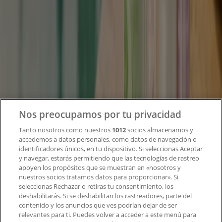
Tiendeo
¿Qué hacemos?
Soluciones para empresas
Noticias y prensa
Trabaja con nosotros
Contacto
Nos preocupamos por tu privacidad
Tanto nosotros como nuestros
1012
socios almacenamos y
accedemos a datos personales, como datos de navegación o
Contacto comercial y de marketing
identificadores únicos, en tu dispositivo. Si seleccionas Aceptar
Tienda mal colocada en el mapa
y navegar, estarás permitiendo que las tecnologías de rastreo
Notificar un folleto
apoyen los propósitos que se muestran en «nosotros y
¿Encontraste un problema en la web o en la
nuestros socios tratamos datos para proporcionar». Si
aplicación?
seleccionas Rechazar o retiras tu consentimiento, los
deshabilitarás. Si se deshabilitan los rastreadores, parte del
contenido y los anuncios que ves podrían dejar de ser
Índices
relevantes para ti. Puedes volver a acceder a este menú para