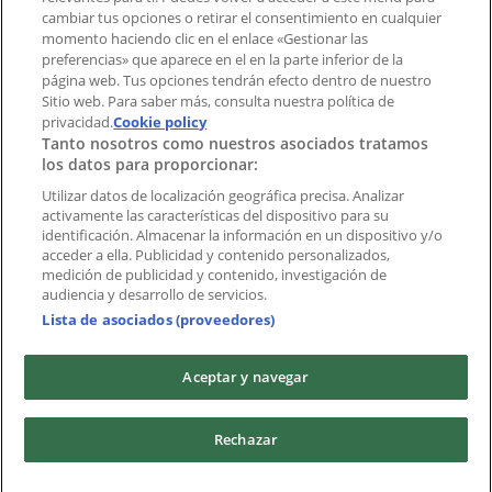
cambiar tus opciones o retirar el consentimiento en cualquier
momento haciendo clic en el enlace «Gestionar las
preferencias» que aparece en el en la parte inferior de la
Marcas
página web. Tus opciones tendrán efecto dentro de nuestro
Marcas locales
Sitio web. Para saber más, consulta nuestra política de
Negocios
privacidad.
Cookie policy
Tanto nosotros como nuestros asociados tratamos
Negocios cercanos
los datos para proporcionar:
Productos
Productos locales
Utilizar datos de localización geográfica precisa. Analizar
activamente las características del dispositivo para su
Ciudades
identificación. Almacenar la información en un dispositivo y/o
acceder a ella. Publicidad y contenido personalizados,
Descargar la APP Tiendeo
medición de publicidad y contenido, investigación de
audiencia y desarrollo de servicios.
Lista de asociados (proveedores)
Aceptar y navegar
Copyright © Tiendeo ® 2026 · Shopfully Marketing S.L.U. –
Rechazar
Palau de Mar – 08039 Barcelona, Spain