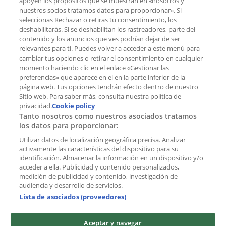
apoyen los propósitos que se muestran en «nosotros y
Contacto comercial y de marketing
nuestros socios tratamos datos para proporcionar». Si
Tienda mal colocada en el mapa
seleccionas Rechazar o retiras tu consentimiento, los
deshabilitarás. Si se deshabilitan los rastreadores, parte del
Notificar un folleto
contenido y los anuncios que ves podrían dejar de ser
¿Encontraste un problema en la web o en la
relevantes para ti. Puedes volver a acceder a este menú para
aplicación?
cambiar tus opciones o retirar el consentimiento en cualquier
momento haciendo clic en el enlace «Gestionar las
preferencias» que aparece en el en la parte inferior de la
Índices
página web. Tus opciones tendrán efecto dentro de nuestro
Sitio web. Para saber más, consulta nuestra política de
privacidad.
Cookie policy
Tanto nosotros como nuestros asociados tratamos
Marcas
los datos para proporcionar:
Negocios
Productos
Utilizar datos de localización geográfica precisa. Analizar
activamente las características del dispositivo para su
Ciudades
identificación. Almacenar la información en un dispositivo y/o
acceder a ella. Publicidad y contenido personalizados,
Descargar la APP Tiendeo
medición de publicidad y contenido, investigación de
audiencia y desarrollo de servicios.
Lista de asociados (proveedores)
Aceptar y navegar