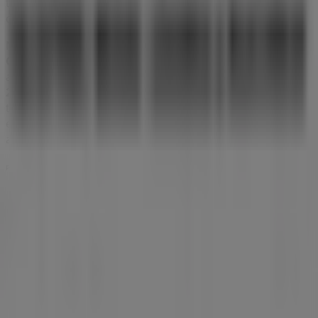
todos los detalles necesarios para que puedas disfrutar
de una experiencia de compra completa en
Adeje
.
No pierdas la oportunidad de aprovechar las
ofertas
de
Calzedonia
en las tiendas de
Adeje
y mantente
actualizado con los mejores precios durante
agosto de
2026
. En Tiendeo, siempre encontrarás las mejores
tiendas y opciones de compra en
Adeje
. ¡Empieza a
explorar las tiendas y promociones que tenemos para ti
ahora mismo!
Publicidad