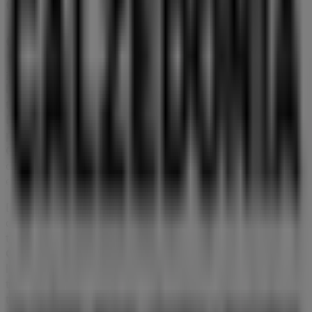
Complementos en Adeje
Calzedonia
¡Bienvenido a Tiendeo! Aquí puedes encontrar no solo
las mejores
ofertas
,
catálogos
y
promociones
, sino
también descubrir las tiendas más populares en
Adeje
.
Durante el mes de
agosto de 2026
, en nuestra
plataforma podrás conocer las últimas novedades de
Calzedonia
, una de las marcas más reconocidas, así
como la ubicación y detalles de las tiendas más cercanas
en
Adeje
.
En Tiendeo, no solo tendrás acceso a
promociones
y
descuentos, sino también a información sobre las
tiendas físicas de tu ciudad. Explora los catálogos de
Calzedonia
, encuentra las tiendas en
Adeje
y descubre
los productos con grandes descuentos para ahorrar en
tus compras este
agosto
. Además, te mantenemos al
tanto de las ubicaciones exactas, horarios de atención y