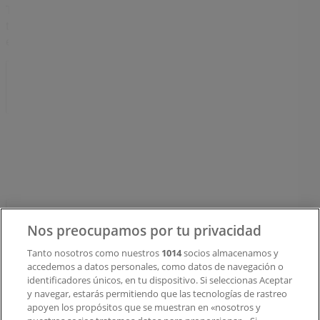
Tiendeo forma parte de Shopfully, la empresa
tecnológica que está reinventando las compras locales
en todo el mundo.
Tiendeo
¿Qué hacemos?
Soluciones para empresas
Noticias y prensa
Trabaja con nosotros
Contacto
Nos preocupamos por tu privacidad
Tanto nosotros como nuestros
1014
socios almacenamos y
accedemos a datos personales, como datos de navegación o
Contacto comercial y de marketing
identificadores únicos, en tu dispositivo. Si seleccionas Aceptar
Tienda mal colocada en el mapa
y navegar, estarás permitiendo que las tecnologías de rastreo
Notificar un folleto
apoyen los propósitos que se muestran en «nosotros y
¿Encontraste un problema en la web o en la