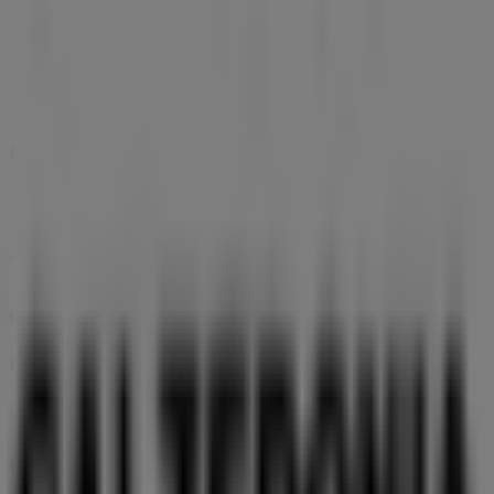
Catálogos de Calzedonia en Adeje
Calzedonia
Hasta -50%
Caduca el 31/8
Otros negocios de Ropa, Zapatos y