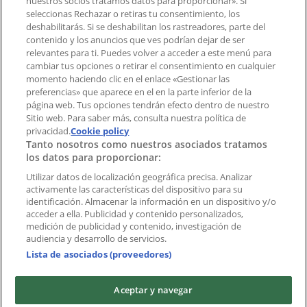
nuestros socios tratamos datos para proporcionar». Si
aplicación?
seleccionas Rechazar o retiras tu consentimiento, los
deshabilitarás. Si se deshabilitan los rastreadores, parte del
contenido y los anuncios que ves podrían dejar de ser
Índices
relevantes para ti. Puedes volver a acceder a este menú para
cambiar tus opciones o retirar el consentimiento en cualquier
momento haciendo clic en el enlace «Gestionar las
preferencias» que aparece en el en la parte inferior de la
Marcas
página web. Tus opciones tendrán efecto dentro de nuestro
Marcas locales
Sitio web. Para saber más, consulta nuestra política de
Negocios
privacidad.
Cookie policy
Tanto nosotros como nuestros asociados tratamos
Negocios cercanos
los datos para proporcionar:
Productos
Productos locales
Utilizar datos de localización geográfica precisa. Analizar
activamente las características del dispositivo para su
Ciudades
identificación. Almacenar la información en un dispositivo y/o
acceder a ella. Publicidad y contenido personalizados,
Descargar la APP Tiendeo
medición de publicidad y contenido, investigación de
audiencia y desarrollo de servicios.
Lista de asociados (proveedores)
Aceptar y navegar