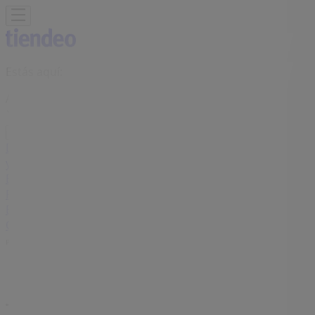
Estás aquí:
Adeje - 28001
Destacados
Hiper-Supermercados
Hogar y Muebles
Jardín
y Bricolaje
Ropa, Zapatos y Complementos
Informática y
Electrónica
Juguetes y Bebés
Coches, Motos y
Recambios
Perfumerías y
Belleza
Viajes
Restauración
Deporte
Salud y
Ópticas
Ocio
Libros y Papelerías
Bancos y Seguros
Bodas
Publicidad
Tiendas Calzedonia Adeje -