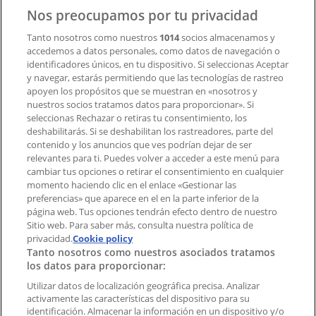
Contacto
Nos preocupamos por tu privacidad
Tanto nosotros como nuestros
1014
socios almacenamos y
accedemos a datos personales, como datos de navegación o
Contacto comercial y de marketing
identificadores únicos, en tu dispositivo. Si seleccionas Aceptar
Tienda mal colocada en el mapa
y navegar, estarás permitiendo que las tecnologías de rastreo
Notificar un folleto
apoyen los propósitos que se muestran en «nosotros y
¿Encontraste un problema en la web o en la
nuestros socios tratamos datos para proporcionar». Si
aplicación?
seleccionas Rechazar o retiras tu consentimiento, los
deshabilitarás. Si se deshabilitan los rastreadores, parte del
contenido y los anuncios que ves podrían dejar de ser
Índices
relevantes para ti. Puedes volver a acceder a este menú para
cambiar tus opciones o retirar el consentimiento en cualquier
momento haciendo clic en el enlace «Gestionar las
preferencias» que aparece en el en la parte inferior de la
Marcas
página web. Tus opciones tendrán efecto dentro de nuestro
Marcas locales
Sitio web. Para saber más, consulta nuestra política de
Negocios
privacidad.
Cookie policy
Tanto nosotros como nuestros asociados tratamos
Negocios cercanos
los datos para proporcionar:
Productos
Productos locales
Utilizar datos de localización geográfica precisa. Analizar
activamente las características del dispositivo para su
Ciudades
identificación. Almacenar la información en un dispositivo y/o