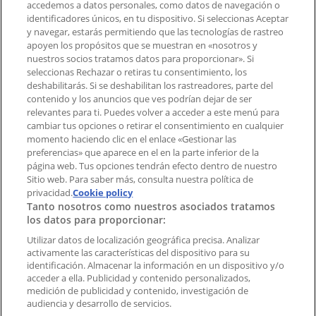
accedemos a datos personales, como datos de navegación o
Contacto comercial y de marketing
identificadores únicos, en tu dispositivo. Si seleccionas Aceptar
Tienda mal colocada en el mapa
y navegar, estarás permitiendo que las tecnologías de rastreo
Notificar un folleto
apoyen los propósitos que se muestran en «nosotros y
¿Encontraste un problema en la web o en la
nuestros socios tratamos datos para proporcionar». Si
aplicación?
seleccionas Rechazar o retiras tu consentimiento, los
deshabilitarás. Si se deshabilitan los rastreadores, parte del
contenido y los anuncios que ves podrían dejar de ser
Índices
relevantes para ti. Puedes volver a acceder a este menú para
cambiar tus opciones o retirar el consentimiento en cualquier
momento haciendo clic en el enlace «Gestionar las
preferencias» que aparece en el en la parte inferior de la
Marcas
página web. Tus opciones tendrán efecto dentro de nuestro
Marcas locales
Sitio web. Para saber más, consulta nuestra política de
Negocios
privacidad.
Cookie policy
Tanto nosotros como nuestros asociados tratamos
Negocios cercanos
los datos para proporcionar:
Productos
Productos locales
Utilizar datos de localización geográfica precisa. Analizar
activamente las características del dispositivo para su
Ciudades
identificación. Almacenar la información en un dispositivo y/o
acceder a ella. Publicidad y contenido personalizados,
Descargar la APP Tiendeo
medición de publicidad y contenido, investigación de
audiencia y desarrollo de servicios.