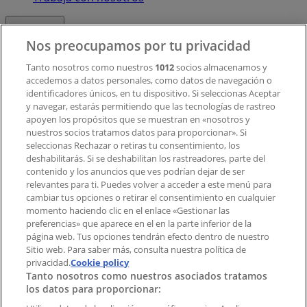
Contacto
Nos preocupamos por tu privacidad
Tanto nosotros como nuestros
1012
socios almacenamos y
accedemos a datos personales, como datos de navegación o
Contacto comercial y de marketing
identificadores únicos, en tu dispositivo. Si seleccionas Aceptar
Tienda mal colocada en el mapa
y navegar, estarás permitiendo que las tecnologías de rastreo
Notificar un folleto
apoyen los propósitos que se muestran en «nosotros y
¿Encontraste un problema en la web o en la
nuestros socios tratamos datos para proporcionar». Si
aplicación?
seleccionas Rechazar o retiras tu consentimiento, los
deshabilitarás. Si se deshabilitan los rastreadores, parte del
contenido y los anuncios que ves podrían dejar de ser
Índices
relevantes para ti. Puedes volver a acceder a este menú para
cambiar tus opciones o retirar el consentimiento en cualquier
momento haciendo clic en el enlace «Gestionar las
preferencias» que aparece en el en la parte inferior de la
Marcas
página web. Tus opciones tendrán efecto dentro de nuestro
Marcas locales
Sitio web. Para saber más, consulta nuestra política de
Negocios
privacidad.
Cookie policy
Tanto nosotros como nuestros asociados tratamos
Negocios cercanos
los datos para proporcionar:
Productos