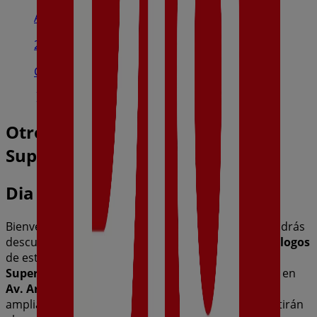
Av. Joaquín Costa, 7, Caspe
21.8 km
Cerrado
Otros negocios de Hiper-
Supermercados en Alcañiz
Dia
Bienvenido a la tienda de
Dia
en Tiendeo, donde podrás
descubrir las mejores
ofertas
,
promociones
y
catálogos
de esta destacada marca del sector de
Hiper-
Supermercados
. Nuestra tienda física está ubicada en
Av. Aragón, 36
,
Alcañiz
, y en ella encontrarás una
amplia gama de productos de calidad que te permitirán