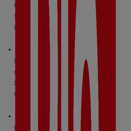
Crta. Zaragoza, 11, Alcañiz
541 m
Cerrado
Dia
Av. Aragón, 36, Alcañiz
590 m
Cerrado
Dia