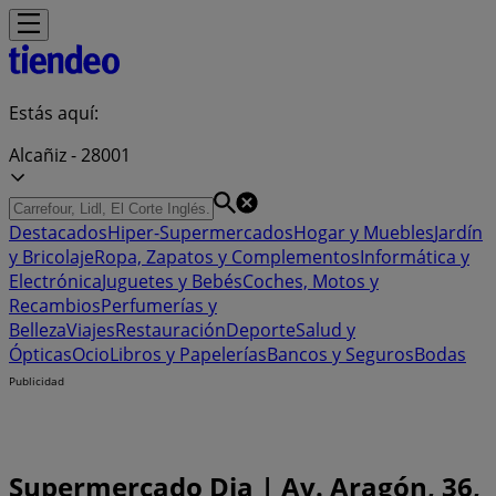
Estás aquí:
Alcañiz - 28001
Destacados
Hiper-Supermercados
Hogar y Muebles
Jardín
y Bricolaje
Ropa, Zapatos y Complementos
Informática y
Electrónica
Juguetes y Bebés
Coches, Motos y
Recambios
Perfumerías y
Belleza
Viajes
Restauración
Deporte
Salud y
Ópticas
Ocio
Libros y Papelerías
Bancos y Seguros
Bodas
Publicidad
Supermercado Dia | Av. Aragón, 36,