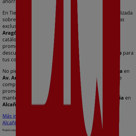
ahorrar durante todo el
agosto de 2026
.
En Tiendeo te ofrecemos toda la información actualizada
sobre
Dia
, como los horarios de apertura, las ofertas
exclusivas y la ubicación exacta de la tienda en
Av.
Aragón, 36
. Además, tendrás acceso a los últimos
catálogos de
Dia
, donde podrás descubrir las
promociones más recientes y aprovechar grandes
descuentos en productos de
Hiper-Supermercados
para
tus compras en
Alcañiz
.
No pierdas la oportunidad de visitar la tienda de
Dia
en
Av. Aragón, 36
para disfrutar de una experiencia de
compra completa. Te invitamos a explorar las
promociones que tenemos para ti este
agosto
y
mantenerte informado de las mejores ofertas de
Dia
en
Alcañiz
. ¡Visítanos y empieza a ahorrar hoy mismo!
Más información de Dia
Ver otras tiendas de Dia en
Alcañiz
Publicidad