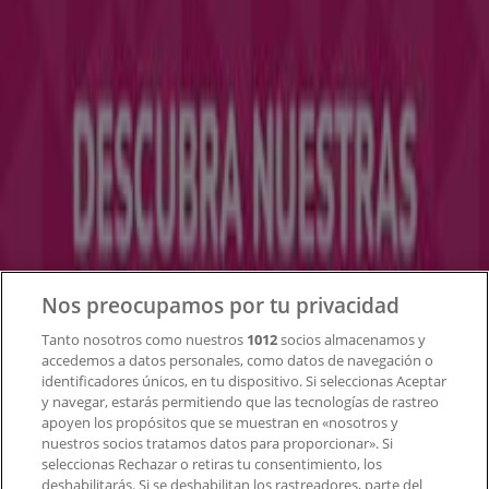
en todo el mundo.
Tiendeo
¿Qué hacemos?
Soluciones para empresas
Noticias y prensa
Trabaja con nosotros
Contacto
Nos preocupamos por tu privacidad
Tanto nosotros como nuestros
1012
socios almacenamos y
accedemos a datos personales, como datos de navegación o
Contacto comercial y de marketing
identificadores únicos, en tu dispositivo. Si seleccionas Aceptar
Tienda mal colocada en el mapa
y navegar, estarás permitiendo que las tecnologías de rastreo
Notificar un folleto
apoyen los propósitos que se muestran en «nosotros y
¿Encontraste un problema en la web o en la
nuestros socios tratamos datos para proporcionar». Si
aplicación?
seleccionas Rechazar o retiras tu consentimiento, los
deshabilitarás. Si se deshabilitan los rastreadores, parte del