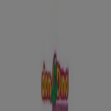
Horarios, teléfonos y direcciones
Tiendeo en Alcañiz
»
Ofertas de Juguetes y Bebés en Alcañiz
»
Don Dino en Alcañiz
»
Tiendas de Don Dino en Alcañiz
Don Dino
C/ Alejandre, 4, Alcañiz
179 m
Publicidad