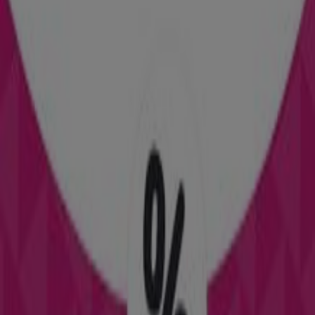
Verano 2026
Caduca el 15/8
Don Dino
Ofertas Don Dino
Ciudades con tiendas de Don Dino
Don Dino en Camarles
Don Dino en Amposta
Ver más ciudades
Otros negocios de Juguetes y Bebés
en Alcañiz