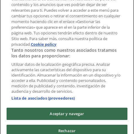
contenido y los anuncios que ves podrían dejar de ser
Índices
relevantes para ti. Puedes volver a acceder a este menú para
cambiar tus opciones o retirar el consentimiento en cualquier
momento haciendo clic en el enlace «Gestionar las
preferencias» que aparece en el en la parte inferior de la
Marcas
página web. Tus opciones tendrán efecto dentro de nuestro
Marcas locales
Sitio web. Para saber más, consulta nuestra política de
Negocios
privacidad.
Cookie policy
Tanto nosotros como nuestros asociados tratamos
Negocios cercanos
los datos para proporcionar:
Productos
Productos locales
Utilizar datos de localización geográfica precisa. Analizar
activamente las características del dispositivo para su
Ciudades
identificación. Almacenar la información en un dispositivo y/o
acceder a ella. Publicidad y contenido personalizados,
Descargar la APP Tiendeo
medición de publicidad y contenido, investigación de
audiencia y desarrollo de servicios.
Lista de asociados (proveedores)
Aceptar y navegar
Copyright © Tiendeo ® 2026 · Shopfully Marketing S.L.U. –
Rechazar