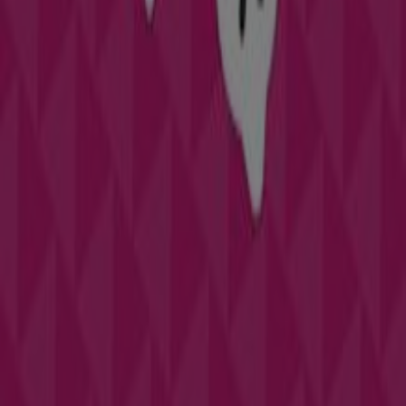
Tiendeo forma parte de Shopfully, la empresa
tecnológica que está reinventando las compras locales