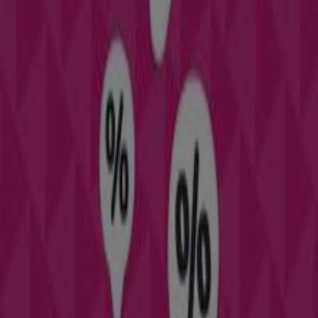
No pierdas la oportunidad de aprovechar las
ofertas
de
Don Dino
en las tiendas de
Alcañiz
y mantente
actualizado con los mejores precios durante
agosto de
2026
. En Tiendeo, siempre encontrarás las mejores
tiendas y opciones de compra en
Alcañiz
. ¡Empieza a
explorar las tiendas y promociones que tenemos para ti
ahora mismo!
Publicidad