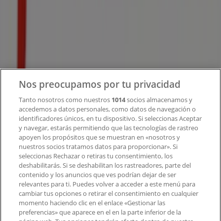
Tiendeo
¿Qué hacemos?
Soluciones para empresas
Noticias y prensa
Trabaja con nosotros
Nos preocupamos por tu privacidad
Contacto
Tanto nosotros como nuestros
1014
socios almacenamos y
accedemos a datos personales, como datos de navegación o
identificadores únicos, en tu dispositivo. Si seleccionas Aceptar
y navegar, estarás permitiendo que las tecnologías de rastreo
Contacto comercial y de marketing
apoyen los propósitos que se muestran en «nosotros y
Tienda mal colocada en el mapa
nuestros socios tratamos datos para proporcionar». Si
Notificar un folleto
seleccionas Rechazar o retiras tu consentimiento, los
deshabilitarás. Si se deshabilitan los rastreadores, parte del
¿Encontraste un problema en la web o en la
contenido y los anuncios que ves podrían dejar de ser
aplicación?
relevantes para ti. Puedes volver a acceder a este menú para
cambiar tus opciones o retirar el consentimiento en cualquier
momento haciendo clic en el enlace «Gestionar las
Índices
preferencias» que aparece en el en la parte inferior de la