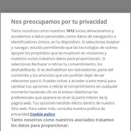
Trabaja con nosotros
Contacto
Nos preocupamos por tu privacidad
Tanto nosotros como nuestros
1012
socios almacenamos y
accedemos a datos personales, como datos de navegación o
Contacto comercial y de marketing
identificadores únicos, en tu dispositivo. Si seleccionas Aceptar
Tienda mal colocada en el mapa
y navegar, estarás permitiendo que las tecnologías de rastreo
Notificar un folleto
apoyen los propósitos que se muestran en «nosotros y
¿Encontraste un problema en la web o en la
nuestros socios tratamos datos para proporcionar». Si
aplicación?
seleccionas Rechazar o retiras tu consentimiento, los
deshabilitarás. Si se deshabilitan los rastreadores, parte del
contenido y los anuncios que ves podrían dejar de ser
Índices
relevantes para ti. Puedes volver a acceder a este menú para
cambiar tus opciones o retirar el consentimiento en cualquier
momento haciendo clic en el enlace «Gestionar las
preferencias» que aparece en el en la parte inferior de la
Marcas
página web. Tus opciones tendrán efecto dentro de nuestro
Marcas locales
Sitio web. Para saber más, consulta nuestra política de
Negocios
privacidad.
Cookie policy
Tanto nosotros como nuestros asociados tratamos
Negocios cercanos
los datos para proporcionar:
Productos