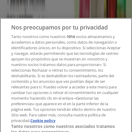
Trabaja con nosotros
Contacto
Nos preocupamos por tu privacidad
Tanto nosotros como nuestros
1014
socios almacenamos y
accedemos a datos personales, como datos de navegación o
Contacto comercial y de marketing
identificadores únicos, en tu dispositivo. Si seleccionas Aceptar
Tienda mal colocada en el mapa
y navegar, estarás permitiendo que las tecnologías de rastreo
Notificar un folleto
apoyen los propósitos que se muestran en «nosotros y
¿Encontraste un problema en la web o en la
nuestros socios tratamos datos para proporcionar». Si
aplicación?
seleccionas Rechazar o retiras tu consentimiento, los
deshabilitarás. Si se deshabilitan los rastreadores, parte del
contenido y los anuncios que ves podrían dejar de ser
Índices
relevantes para ti. Puedes volver a acceder a este menú para
cambiar tus opciones o retirar el consentimiento en cualquier
momento haciendo clic en el enlace «Gestionar las
preferencias» que aparece en el en la parte inferior de la
Marcas
página web. Tus opciones tendrán efecto dentro de nuestro
Marcas locales
Sitio web. Para saber más, consulta nuestra política de
Negocios
privacidad.
Cookie policy
Tanto nosotros como nuestros asociados tratamos
Negocios cercanos
los datos para proporcionar: