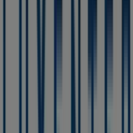
Lidl
Ronda del Calvari, 32, Algemesí
130 m
Cerrado
Coviran
AVINGUDA DEL PAiS VALENCIÀ 5, QUATRETONDA
136 m