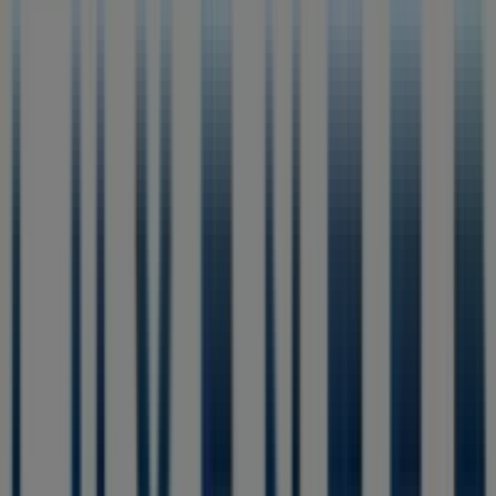
Luxenter
Ofertas
Caduca el 18/8
Tiendas más cercanas
Estancos
Calle Santa Teresa 26, Algemesí
99 m
Cerrado