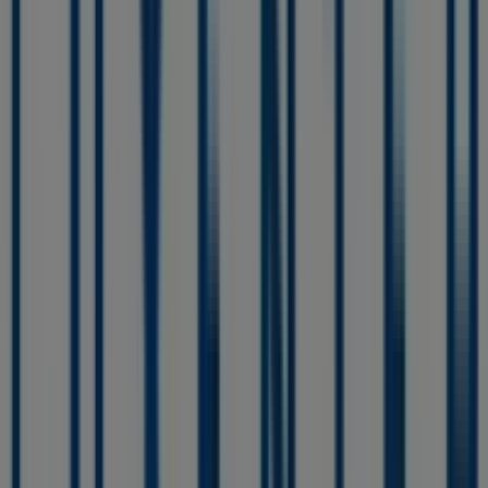
BdB
C/ Doctor Marañón, 5, Algemesí
183 m
Otros negocios de Ropa, Zapatos y
Complementos en Algemesí
Luxenter
Bienvenido a la tienda de
Luxenter
en Tiendeo, donde
podrás descubrir las mejores
ofertas
,
promociones
y
catálogos
de esta destacada marca del sector de
Ropa,
Zapatos y Complementos
. Nuestra tienda física está
ubicada en
Calle Cervantes,1
,
Algemesí
, y en ella