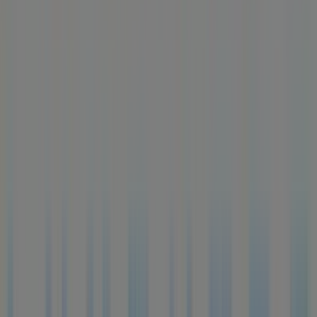
Cervantes,1, Algemesí - Horarios,
descuentos y teléfono
Tiendeo en Algemesí
»
Ofertas de Ropa, Zapatos y Complementos en
Algemesí
»
Luxenter en Algemesí
»
Luxenter | Calle Cervantes,1
Mapa
962 421 619
Mapa
962 421 619
Ofertas de Luxenter en Algemesí