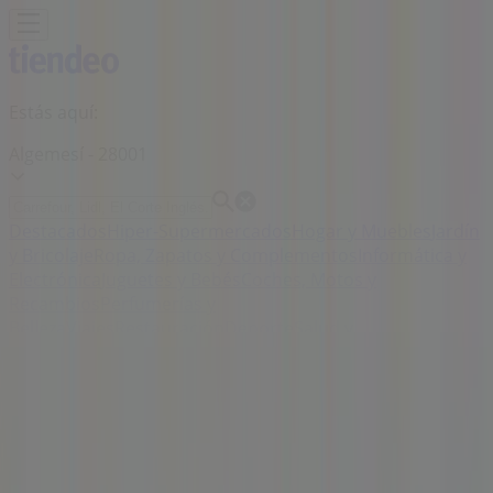
Estás aquí:
Algemesí - 28001
Destacados
Hiper-Supermercados
Hogar y Muebles
Jardín
y Bricolaje
Ropa, Zapatos y Complementos
Informática y
Electrónica
Juguetes y Bebés
Coches, Motos y
Recambios
Perfumerías y
Belleza
Viajes
Restauración
Deporte
Salud y
Ópticas
Ocio
Libros y Papelerías
Bancos y Seguros
Bodas
Publicidad
Tienda Luxenter | Calle