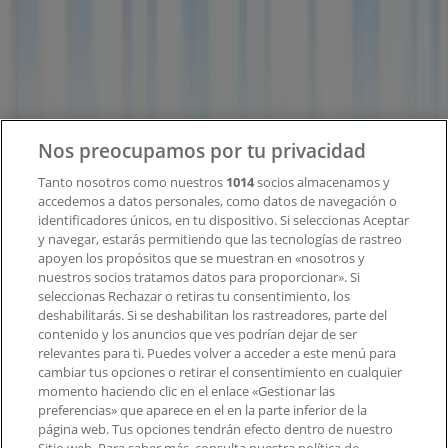
¿Qué hacemos?
Soluciones para empresas
Noticias y prensa
Trabaja con nosotros
Contacto
Nos preocupamos por tu privacidad
Tanto nosotros como nuestros
1014
socios almacenamos y
accedemos a datos personales, como datos de navegación o
Contacto comercial y de marketing
identificadores únicos, en tu dispositivo. Si seleccionas Aceptar
Tienda mal colocada en el mapa
y navegar, estarás permitiendo que las tecnologías de rastreo
Notificar un folleto
apoyen los propósitos que se muestran en «nosotros y
¿Encontraste un problema en la web o en la
nuestros socios tratamos datos para proporcionar». Si
aplicación?
seleccionas Rechazar o retiras tu consentimiento, los
deshabilitarás. Si se deshabilitan los rastreadores, parte del
contenido y los anuncios que ves podrían dejar de ser
Índices
relevantes para ti. Puedes volver a acceder a este menú para
cambiar tus opciones o retirar el consentimiento en cualquier
momento haciendo clic en el enlace «Gestionar las
preferencias» que aparece en el en la parte inferior de la
Marcas
página web. Tus opciones tendrán efecto dentro de nuestro
Marcas locales