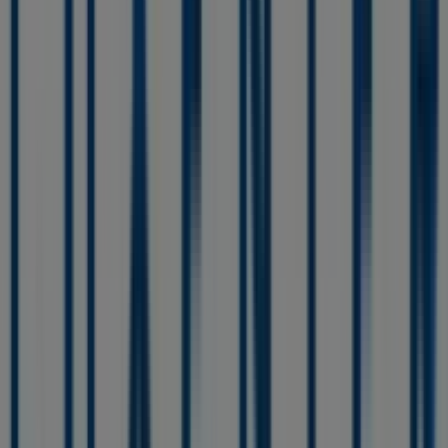
encontrarás una amplia gama de productos de calidad
que te permitirán ahorrar durante todo el
agosto de
2026
.
En Tiendeo te ofrecemos toda la información actualizada
sobre
Luxenter
, como los horarios de apertura, las
ofertas exclusivas y la ubicación exacta de la tienda en
Calle Cervantes,1
. Además, tendrás acceso a los últimos
catálogos de
Luxenter
, donde podrás descubrir las
promociones más recientes y aprovechar grandes
descuentos en productos de
Ropa, Zapatos y
Complementos
para tus compras en
Algemesí
.
No pierdas la oportunidad de visitar la tienda de
Luxenter
en
Calle Cervantes,1
para disfrutar de una
experiencia de compra completa. Te invitamos a
explorar las promociones que tenemos para ti este
agosto
y mantenerte informado de las mejores ofertas
de
Luxenter
en
Algemesí
. ¡Visítanos y empieza a ahorrar
hoy mismo!