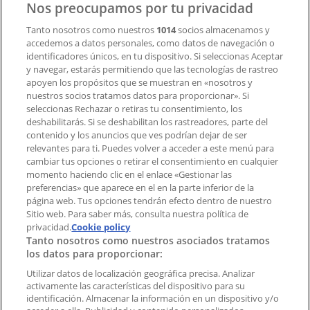
Nos preocupamos por tu privacidad
Tanto nosotros como nuestros
1014
socios almacenamos y
accedemos a datos personales, como datos de navegación o
Contacto comercial y de marketing
identificadores únicos, en tu dispositivo. Si seleccionas Aceptar
Tienda mal colocada en el mapa
y navegar, estarás permitiendo que las tecnologías de rastreo
Notificar un folleto
apoyen los propósitos que se muestran en «nosotros y
¿Encontraste un problema en la web o en la
nuestros socios tratamos datos para proporcionar». Si
aplicación?
seleccionas Rechazar o retiras tu consentimiento, los
deshabilitarás. Si se deshabilitan los rastreadores, parte del
contenido y los anuncios que ves podrían dejar de ser
Índices
relevantes para ti. Puedes volver a acceder a este menú para
cambiar tus opciones o retirar el consentimiento en cualquier
momento haciendo clic en el enlace «Gestionar las
preferencias» que aparece en el en la parte inferior de la
Marcas
página web. Tus opciones tendrán efecto dentro de nuestro
Marcas locales
Sitio web. Para saber más, consulta nuestra política de
Negocios
privacidad.
Cookie policy
Tanto nosotros como nuestros asociados tratamos
Negocios cercanos
los datos para proporcionar:
Productos
Productos locales
Utilizar datos de localización geográfica precisa. Analizar
activamente las características del dispositivo para su
Ciudades
identificación. Almacenar la información en un dispositivo y/o