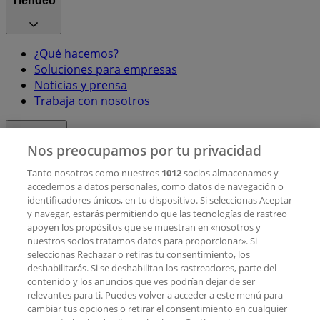
Tiendeo
¿Qué hacemos?
Soluciones para empresas
Noticias y prensa
Trabaja con nosotros
Contacto
Nos preocupamos por tu privacidad
Tanto nosotros como nuestros
1012
socios almacenamos y
accedemos a datos personales, como datos de navegación o
Contacto comercial y de marketing
identificadores únicos, en tu dispositivo. Si seleccionas Aceptar
Tienda mal colocada en el mapa
y navegar, estarás permitiendo que las tecnologías de rastreo
Notificar un folleto
apoyen los propósitos que se muestran en «nosotros y
¿Encontraste un problema en la web o en la
nuestros socios tratamos datos para proporcionar». Si
aplicación?
seleccionas Rechazar o retiras tu consentimiento, los
deshabilitarás. Si se deshabilitan los rastreadores, parte del
contenido y los anuncios que ves podrían dejar de ser
Índices
relevantes para ti. Puedes volver a acceder a este menú para
cambiar tus opciones o retirar el consentimiento en cualquier