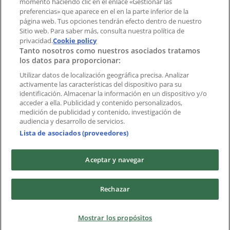
momento haciendo clic en el enlace «Gestionar las
preferencias» que aparece en el en la parte inferior de la
Marcas
página web. Tus opciones tendrán efecto dentro de nuestro
Marcas locales
Sitio web. Para saber más, consulta nuestra política de
privacidad.
Negocios
Cookie policy
Tanto nosotros como nuestros asociados tratamos
Negocios cercanos
los datos para proporcionar:
Productos
Productos locales
Utilizar datos de localización geográfica precisa. Analizar
activamente las características del dispositivo para su
Ciudades
identificación. Almacenar la información en un dispositivo y/o
acceder a ella. Publicidad y contenido personalizados,
Descargar la APP Tiendeo
medición de publicidad y contenido, investigación de
audiencia y desarrollo de servicios.
Lista de asociados (proveedores)
Aceptar y navegar
Copyright © Tiendeo ® 2026 · Shopfully Marketing S.L.U. –
Rechazar
Palau de Mar – 08039 Barcelona, Spain
Términos y condiciones
Política de privacidad
Mostrar los propósitos
Gestionar cookies