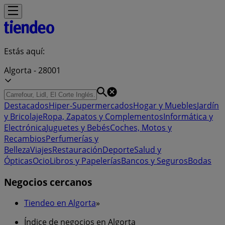
Estás aquí:
Algorta - 28001
Destacados
Hiper-Supermercados
Hogar y Muebles
Jardín
y Bricolaje
Ropa, Zapatos y Complementos
Informática y
Electrónica
Juguetes y Bebés
Coches, Motos y
Recambios
Perfumerías y
Belleza
Viajes
Restauración
Deporte
Salud y
Ópticas
Ocio
Libros y Papelerías
Bancos y Seguros
Bodas
Negocios cercanos
Tiendeo en Algorta
»
Índice de negocios en Algorta