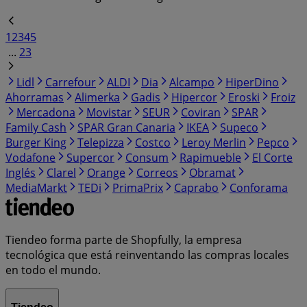
1
2
3
4
5
...
23
Lidl
Carrefour
ALDI
Dia
Alcampo
HiperDino
Ahorramas
Alimerka
Gadis
Hipercor
Eroski
Froiz
Mercadona
Movistar
SEUR
Coviran
SPAR
Family Cash
SPAR Gran Canaria
IKEA
Supeco
Burger King
Telepizza
Costco
Leroy Merlin
Pepco
Vodafone
Supercor
Consum
Rapimueble
El Corte
Inglés
Clarel
Orange
Correos
Obramat
MediaMarkt
TEDi
PrimaPrix
Caprabo
Conforama
Tiendeo forma parte de Shopfully, la empresa
tecnológica que está reinventando las compras locales
en todo el mundo.