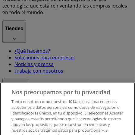
tecnológica que está reinventando las compras locales
en todo el mundo.
Tiendeo
¿Qué hacemos?
Soluciones para empresas
Noticias y prensa
Trabaja con nosotros
Contacto
Nos preocupamos por tu privacidad
Tanto nosotros como nuestros
1014
socios almacenamos y
accedemos a datos personales, como datos de navegación o
Contacto comercial y de marketing
identificadores únicos, en tu dispositivo. Si seleccionas Aceptar
Tienda mal colocada en el mapa
y navegar, estarás permitiendo que las tecnologías de rastreo
Notificar un folleto
apoyen los propósitos que se muestran en «nosotros y
¿Encontraste un problema en la web o en la
nuestros socios tratamos datos para proporcionar». Si