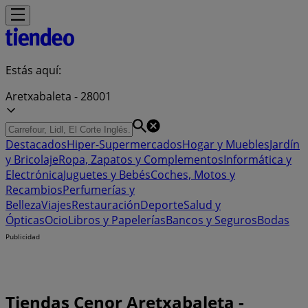
Estás aquí:
Aretxabaleta - 28001
Destacados
Hiper-Supermercados
Hogar y Muebles
Jardín
y Bricolaje
Ropa, Zapatos y Complementos
Informática y
Electrónica
Juguetes y Bebés
Coches, Motos y
Recambios
Perfumerías y
Belleza
Viajes
Restauración
Deporte
Salud y
Ópticas
Ocio
Libros y Papelerías
Bancos y Seguros
Bodas
Publicidad
Tiendas Cenor Aretxabaleta -