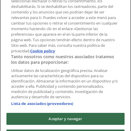
aplicación?
seleccionas Rechazar o retiras tu consentimiento, los
deshabilitarás. Si se deshabilitan los rastreadores, parte del
contenido y los anuncios que ves podrían dejar de ser
Índices
relevantes para ti. Puedes volver a acceder a este menú para
cambiar tus opciones o retirar el consentimiento en cualquier
momento haciendo clic en el enlace «Gestionar las
preferencias» que aparece en el en la parte inferior de la
Marcas
página web. Tus opciones tendrán efecto dentro de nuestro
Marcas locales
Sitio web. Para saber más, consulta nuestra política de
Negocios
privacidad.
Cookie policy
Tanto nosotros como nuestros asociados tratamos
Negocios cercanos
los datos para proporcionar:
Productos
Productos locales
Utilizar datos de localización geográfica precisa. Analizar
activamente las características del dispositivo para su
Ciudades
identificación. Almacenar la información en un dispositivo y/o
acceder a ella. Publicidad y contenido personalizados,
Descargar la APP Tiendeo
medición de publicidad y contenido, investigación de
audiencia y desarrollo de servicios.
Lista de asociados (proveedores)
Aceptar y navegar