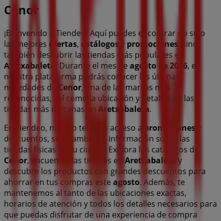
Cenor
¡Bienvenido a Tiendeo! Aquí puedes encontrar no solo
las mejores
ofertas
,
catálogos
y
promociones
, sino
también descubrir las tiendas más populares en
Aretxabaleta
. Durante el mes de
agosto de 2026
, en
nuestra plataforma podrás conocer las últimas
novedades de
Cenor
, una de las marcas más
reconocidas, así como la ubicación y detalles de las
tiendas más cercanas en
Aretxabaleta
.
En Tiendeo, no solo tendrás acceso a
promociones
y
descuentos, sino también a información sobre las
tiendas físicas de tu ciudad. Explora los catálogos de
Cenor
, encuentra las tiendas en
Aretxabaleta
y
descubre los productos con grandes descuentos para
ahorrar en tus compras este
agosto
. Además, te
mantenemos al tanto de las ubicaciones exactas,
horarios de atención y todos los detalles necesarios para
que puedas disfrutar de una experiencia de compra