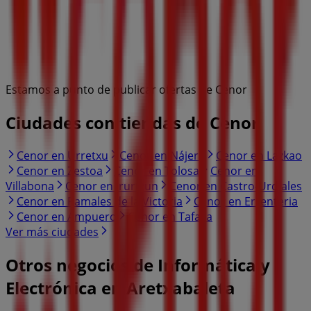
Estamos a punto de publicar ofertas de Cenor
Ciudades con tiendas de Cenor
Cenor en Urretxu
Cenor en Nájera
Cenor en Lazkao
Cenor en Zestoa
Cenor en Tolosa
Cenor en
Villabona
Cenor en Irurtzun
Cenor en Castro-Urdiales
Cenor en Ramales de la Victoria
Cenor en Errenteria
Cenor en Ampuero
Cenor en Tafalla
Ver más ciudades
Otros negocios de Informática y
Electrónica en Aretxabaleta