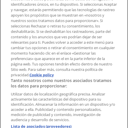
Contacto comercial y de marketing
identificadores únicos, en tu dispositivo. Si seleccionas Aceptar
Tienda mal colocada en el mapa
y navegar, estarás permitiendo que las tecnologías de rastreo
Notificar un folleto
apoyen los propósitos que se muestran en «nosotros y
¿Encontraste un problema en la web o en la
nuestros socios tratamos datos para proporcionar». Si
aplicación?
seleccionas Rechazar o retiras tu consentimiento, los
deshabilitarás. Si se deshabilitan los rastreadores, parte del
contenido y los anuncios que ves podrían dejar de ser
Índices
relevantes para ti. Puedes volver a acceder a este menú para
cambiar tus opciones o retirar el consentimiento en cualquier
momento haciendo clic en el enlace «Gestionar las
preferencias» que aparece en el en la parte inferior de la
Marcas
página web. Tus opciones tendrán efecto dentro de nuestro
Marcas locales
Sitio web. Para saber más, consulta nuestra política de
Negocios
privacidad.
Cookie policy
Tanto nosotros como nuestros asociados tratamos
Negocios cercanos
los datos para proporcionar:
Productos
Productos locales
Utilizar datos de localización geográfica precisa. Analizar
activamente las características del dispositivo para su
Ciudades
identificación. Almacenar la información en un dispositivo y/o
acceder a ella. Publicidad y contenido personalizados,
Descargar la APP Tiendeo
medición de publicidad y contenido, investigación de
audiencia y desarrollo de servicios.
Lista de asociados (proveedores)