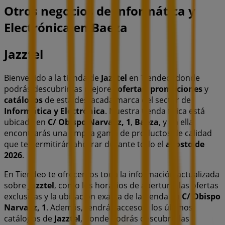
Otros negocios de Informática y
Electrónica en Baeza
Jazztel
Bienvenido a la tienda de
Jazztel
en Tiendeo, donde
podrás descubrir las mejores
ofertas
,
promociones
y
catálogos
de esta destacada marca del sector de
Informática y Electrónica
. Nuestra tienda física está
ubicada en
C/ Obispo Narvaez, 1
,
Baeza
, y en ella
encontrarás una amplia gama de productos de calidad
que te permitirán ahorrar durante todo el
agosto de
2026
.
En Tiendeo te ofrecemos toda la información actualizada
sobre
Jazztel
, como los horarios de apertura, las ofertas
exclusivas y la ubicación exacta de la tienda en
C/ Obispo
Narvaez, 1
. Además, tendrás acceso a los últimos
catálogos de
Jazztel
, donde podrás descubrir las