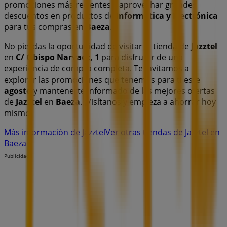
promociones más recientes y aprovechar grandes
descuentos en productos de
Informática y Electrónica
para tus compras en
Baeza
.
No pierdas la oportunidad de visitar la tienda de
Jazztel
en
C/ Obispo Narvaez, 1
para disfrutar de una
experiencia de compra completa. Te invitamos a
explorar las promociones que tenemos para ti este
agosto
y mantenerte informado de las mejores ofertas
de
Jazztel
en
Baeza
. ¡Visítanos y empieza a ahorrar hoy
mismo!
Más información de Jazztel
Ver otras tiendas de Jazztel en
Baeza
Publicidad