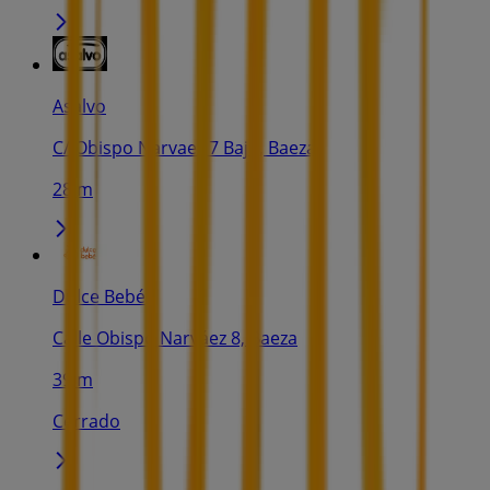
Asalvo
C/ Obispo Narvaez 7 Bajo, Baeza
28 m
Dulce Bebé
Calle Obispo Narváez 8, Baeza
39 m
Cerrado