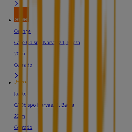
Orange
Calle Obispo Narvaez 1, Baeza
20 m
Cerrado
Jazztel
C/ Obispo Narvaez 1, Baeza
22 m
Cerrado