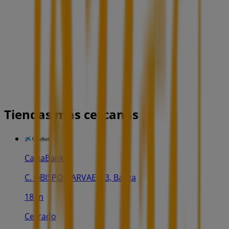
Tiendas más cercanas
CaixaBank
C. OBISPO NARVAEZ, 3, Baeza
18 m
Cerrado