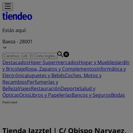
Estás aquí:
Baeza - 28001
Destacados
Hiper-Supermercados
Hogar y Muebles
Jardín
y Bricolaje
Ropa, Zapatos y Complementos
Informática y
Electrónica
Juguetes y Bebés
Coches, Motos y
Recambios
Perfumerías y
Belleza
Viajes
Restauración
Deporte
Salud y
Ópticas
Ocio
Libros y Papelerías
Bancos y Seguros
Bodas
Publicidad
Tienda Jazztel | C/ Obispo Narvaez,