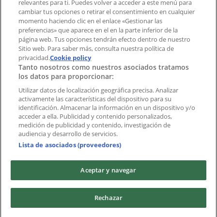
Índices
relevantes para ti. Puedes volver a acceder a este menú para
cambiar tus opciones o retirar el consentimiento en cualquier
momento haciendo clic en el enlace «Gestionar las
preferencias» que aparece en el en la parte inferior de la
Marcas
página web. Tus opciones tendrán efecto dentro de nuestro
Marcas locales
Sitio web. Para saber más, consulta nuestra política de
Negocios
privacidad.
Cookie policy
Tanto nosotros como nuestros asociados tratamos
Negocios cercanos
los datos para proporcionar:
Productos
Productos locales
Utilizar datos de localización geográfica precisa. Analizar
activamente las características del dispositivo para su
Ciudades
identificación. Almacenar la información en un dispositivo y/o
acceder a ella. Publicidad y contenido personalizados,
Descargar la APP Tiendeo
medición de publicidad y contenido, investigación de
audiencia y desarrollo de servicios.
Lista de asociados (proveedores)
Aceptar y navegar
Copyright © Tiendeo ® 2026 · Shopfully Marketing S.L.U. –
Rechazar
Palau de Mar – 08039 Barcelona, Spain