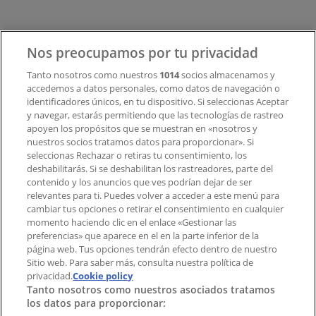
Trabaja con nosotros
Contacto
Nos preocupamos por tu privacidad
Tanto nosotros como nuestros
1014
socios almacenamos y
accedemos a datos personales, como datos de navegación o
Contacto comercial y de marketing
identificadores únicos, en tu dispositivo. Si seleccionas Aceptar
Tienda mal colocada en el mapa
y navegar, estarás permitiendo que las tecnologías de rastreo
Notificar un folleto
apoyen los propósitos que se muestran en «nosotros y
¿Encontraste un problema en la web o en la
nuestros socios tratamos datos para proporcionar». Si
aplicación?
seleccionas Rechazar o retiras tu consentimiento, los
deshabilitarás. Si se deshabilitan los rastreadores, parte del
contenido y los anuncios que ves podrían dejar de ser
Índices
relevantes para ti. Puedes volver a acceder a este menú para
cambiar tus opciones o retirar el consentimiento en cualquier
momento haciendo clic en el enlace «Gestionar las
preferencias» que aparece en el en la parte inferior de la
Marcas
página web. Tus opciones tendrán efecto dentro de nuestro
Marcas locales
Sitio web. Para saber más, consulta nuestra política de
Negocios
privacidad.
Cookie policy
Tanto nosotros como nuestros asociados tratamos
Negocios cercanos
los datos para proporcionar:
Productos