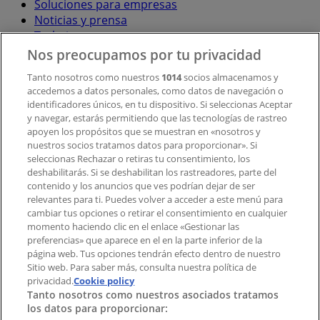
Soluciones para empresas
Noticias y prensa
Trabaja con nosotros
Nos preocupamos por tu privacidad
Contacto
Tanto nosotros como nuestros
1014
socios almacenamos y
accedemos a datos personales, como datos de navegación o
identificadores únicos, en tu dispositivo. Si seleccionas Aceptar
y navegar, estarás permitiendo que las tecnologías de rastreo
Contacto comercial y de marketing
apoyen los propósitos que se muestran en «nosotros y
Tienda mal colocada en el mapa
nuestros socios tratamos datos para proporcionar». Si
Notificar un folleto
seleccionas Rechazar o retiras tu consentimiento, los
deshabilitarás. Si se deshabilitan los rastreadores, parte del
¿Encontraste un problema en la web o en la
contenido y los anuncios que ves podrían dejar de ser
aplicación?
relevantes para ti. Puedes volver a acceder a este menú para
cambiar tus opciones o retirar el consentimiento en cualquier
momento haciendo clic en el enlace «Gestionar las
Índices
preferencias» que aparece en el en la parte inferior de la
página web. Tus opciones tendrán efecto dentro de nuestro
Sitio web. Para saber más, consulta nuestra política de
Marcas
privacidad.
Cookie policy
Tanto nosotros como nuestros asociados tratamos
Negocios
los datos para proporcionar:
Negocios cercanos