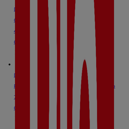
Dia
Calle Santo, 28, Belmez
49 m
Cerrado
Dia
Ronda De La Paz, S/N, Peñarroya-Pueblonuevo
7.3 km
Cerrado