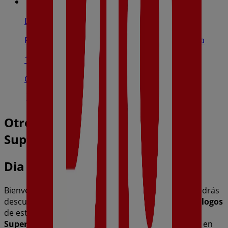
Dia
Paseo De La Fuente Nueva, 28, Fuente Obejuna
19.0 km
Cerrado
Otros negocios de Hiper-
Supermercados en Belmez
Dia
Bienvenido a la tienda de
Dia
en Tiendeo, donde podrás
descubrir las mejores
ofertas
,
promociones
y
catálogos
de esta destacada marca del sector de
Hiper-
Supermercados
. Nuestra tienda física está ubicada en