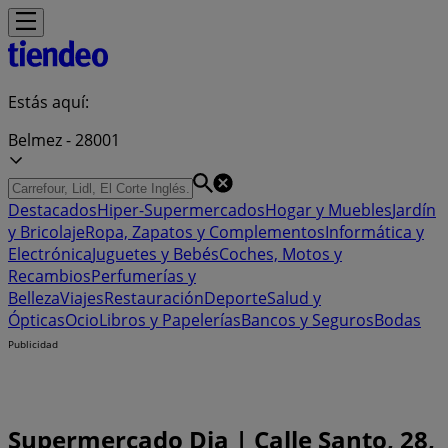
Estás aquí:
Belmez - 28001
Destacados
Hiper-Supermercados
Hogar y Muebles
Jardín
y Bricolaje
Ropa, Zapatos y Complementos
Informática y
Electrónica
Juguetes y Bebés
Coches, Motos y
Recambios
Perfumerías y
Belleza
Viajes
Restauración
Deporte
Salud y
Ópticas
Ocio
Libros y Papelerías
Bancos y Seguros
Bodas
Publicidad
Supermercado Dia | Calle Santo, 28,