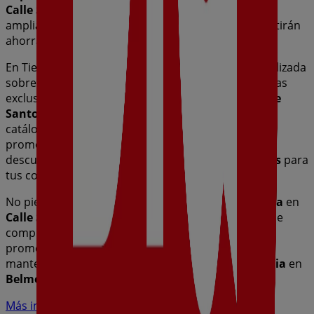
Calle Santo, 28
,
Belmez
, y en ella encontrarás una
amplia gama de productos de calidad que te permitirán
ahorrar durante todo el
agosto de 2026
.
En Tiendeo te ofrecemos toda la información actualizada
sobre
Dia
, como los horarios de apertura, las ofertas
exclusivas y la ubicación exacta de la tienda en
Calle
Santo, 28
. Además, tendrás acceso a los últimos
catálogos de
Dia
, donde podrás descubrir las
promociones más recientes y aprovechar grandes
descuentos en productos de
Hiper-Supermercados
para
tus compras en
Belmez
.
No pierdas la oportunidad de visitar la tienda de
Dia
en
Calle Santo, 28
para disfrutar de una experiencia de
compra completa. Te invitamos a explorar las
promociones que tenemos para ti este
agosto
y
mantenerte informado de las mejores ofertas de
Dia
en
Belmez
. ¡Visítanos y empieza a ahorrar hoy mismo!
Más información de Dia
Ver otras tiendas de Dia en