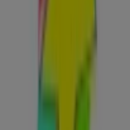
Estancos
Calle Nueva 91, Benifaió
64 m
Abierto
Estancos
Calle Mayor, 56, Alginet
70 m
Abierto