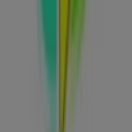
promociones más recientes y aprovechar grandes
descuentos en productos de
Informática y Electrónica
para tus compras en
Benifaió
.
No pierdas la oportunidad de visitar la tienda de
Activa
en
AVD. MIGUEL HERNANDEZ 32
para disfrutar de una
experiencia de compra completa. Te invitamos a
explorar las promociones que tenemos para ti este
agosto
y mantenerte informado de las mejores ofertas
de
Activa
en
Benifaió
. ¡Visítanos y empieza a ahorrar
hoy mismo!
Más información de Activa
Ver otras tiendas de Activa en
Benifaió
Publicidad