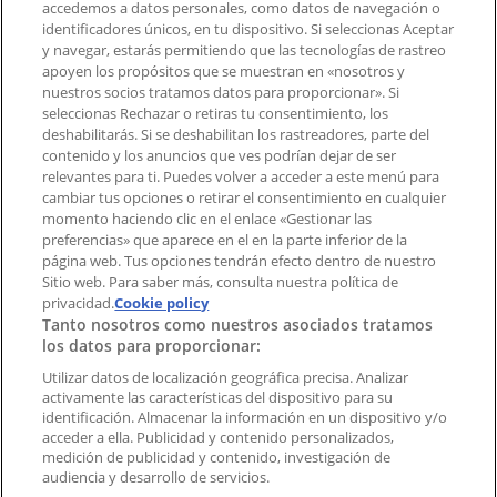
accedemos a datos personales, como datos de navegación o
Contacto comercial y de marketing
identificadores únicos, en tu dispositivo. Si seleccionas Aceptar
Tienda mal colocada en el mapa
y navegar, estarás permitiendo que las tecnologías de rastreo
Notificar un folleto
apoyen los propósitos que se muestran en «nosotros y
¿Encontraste un problema en la web o en la
nuestros socios tratamos datos para proporcionar». Si
aplicación?
seleccionas Rechazar o retiras tu consentimiento, los
deshabilitarás. Si se deshabilitan los rastreadores, parte del
contenido y los anuncios que ves podrían dejar de ser
Índices
relevantes para ti. Puedes volver a acceder a este menú para
cambiar tus opciones o retirar el consentimiento en cualquier
momento haciendo clic en el enlace «Gestionar las
preferencias» que aparece en el en la parte inferior de la
Marcas
página web. Tus opciones tendrán efecto dentro de nuestro
Marcas locales
Sitio web. Para saber más, consulta nuestra política de
Negocios
privacidad.
Cookie policy
Tanto nosotros como nuestros asociados tratamos
Negocios cercanos
los datos para proporcionar:
Productos
Productos locales
Utilizar datos de localización geográfica precisa. Analizar
activamente las características del dispositivo para su
Ciudades
identificación. Almacenar la información en un dispositivo y/o
acceder a ella. Publicidad y contenido personalizados,
Descargar la APP Tiendeo
medición de publicidad y contenido, investigación de
audiencia y desarrollo de servicios.