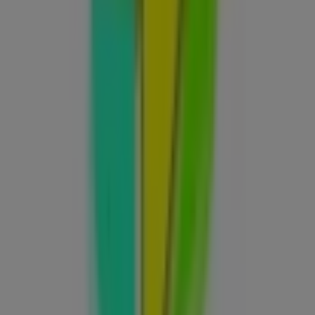
Otros negocios de Informática y
Electrónica en Benifaió
Activa
Bienvenido a la tienda de
Activa
en Tiendeo, donde
podrás descubrir las mejores
ofertas
,
promociones
y
catálogos
de esta destacada marca del sector de
Informática y Electrónica
. Nuestra tienda física está
ubicada en
AVD. MIGUEL HERNANDEZ 32
,
Benifaió
, y en
ella encontrarás una amplia gama de productos de
calidad que te permitirán ahorrar durante todo el
agosto de 2026
.
En Tiendeo te ofrecemos toda la información actualizada
sobre
Activa
, como los horarios de apertura, las ofertas
exclusivas y la ubicación exacta de la tienda en
AVD.
MIGUEL HERNANDEZ 32
. Además, tendrás acceso a los
últimos catálogos de
Activa
, donde podrás descubrir las