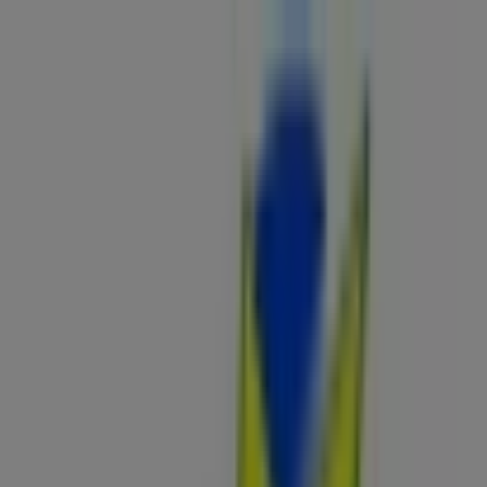
Estás aquí:
Benifaió - 28001
Destacados
Hiper-Supermercados
Hogar y Muebles
Jardín
y Bricolaje
Ropa, Zapatos y Complementos
Informática y
Electrónica
Juguetes y Bebés
Coches, Motos y
Recambios
Perfumerías y
Belleza
Viajes
Restauración
Deporte
Salud y
Ópticas
Ocio
Libros y Papelerías
Bancos y Seguros
Bodas
Publicidad
Tienda Activa | AVD. MIGUEL