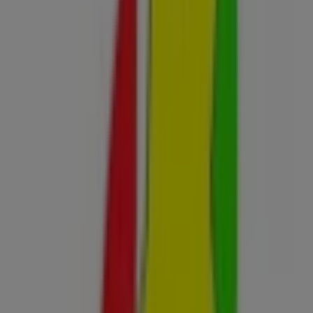
Activa
Segundas Rebajas
Caduca el 31/8
Tiendas más cercanas
Estancos
Calle Mayor, 29, Almussafes
36 m
Abierto