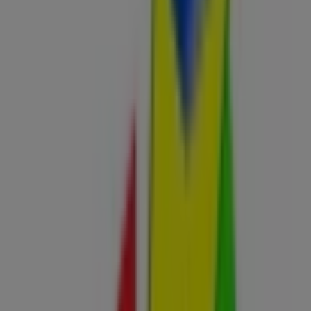
HERNANDEZ 32, Benifaió - Ofertas,
teléfono y horarios
Tiendeo en Benifaió
»
Ofertas de Informática y Electrónica en Benifaió
»
Activa en Benifaió
»
Activa | AVD. MIGUEL HERNANDEZ 32
Mapa
961781128
Mapa
961781128
Ofertas de Activa en Benifaió