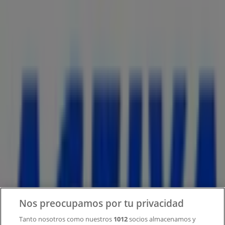
Tiendeo forma parte de Shopfully, la empresa
tecnológica que está reinventando las compras locales
en todo el mundo.
Tiendeo
¿Qué hacemos?
Soluciones para empresas
Noticias y prensa
Trabaja con nosotros
Contacto
Nos preocupamos por tu privacidad
Tanto nosotros como nuestros
1012
socios almacenamos y