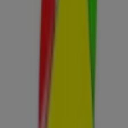
BBVA
PORTELLES, 9, Benifaió
53 m
Banco Santander
Cl Santa Barbara, 10, Benifaió
62 m
Cerrado