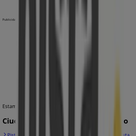
Publicidad
Estamos a punto de publicar ofertas de Pista Cero
Ciudades con tiendas de Pista Cero
Pista Cero en Algemesí
Pista Cero en Torrent
Pista