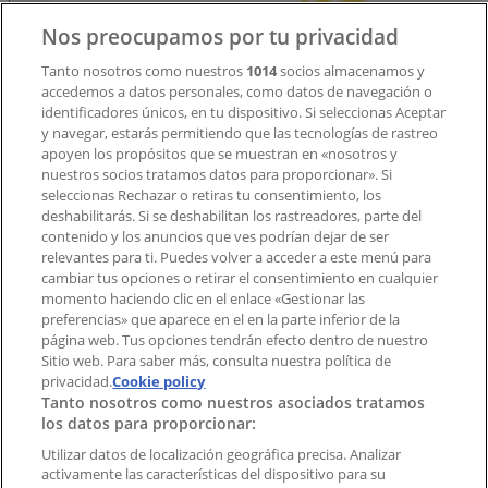
Contacto
Nos preocupamos por tu privacidad
Tanto nosotros como nuestros
1014
socios almacenamos y
accedemos a datos personales, como datos de navegación o
Contacto comercial y de marketing
identificadores únicos, en tu dispositivo. Si seleccionas Aceptar
Tienda mal colocada en el mapa
y navegar, estarás permitiendo que las tecnologías de rastreo
Notificar un folleto
apoyen los propósitos que se muestran en «nosotros y
¿Encontraste un problema en la web o en la
nuestros socios tratamos datos para proporcionar». Si
aplicación?
seleccionas Rechazar o retiras tu consentimiento, los
deshabilitarás. Si se deshabilitan los rastreadores, parte del
contenido y los anuncios que ves podrían dejar de ser
Índices
relevantes para ti. Puedes volver a acceder a este menú para
cambiar tus opciones o retirar el consentimiento en cualquier
momento haciendo clic en el enlace «Gestionar las
preferencias» que aparece en el en la parte inferior de la
Marcas
página web. Tus opciones tendrán efecto dentro de nuestro
Marcas locales
Sitio web. Para saber más, consulta nuestra política de
Negocios
privacidad.
Cookie policy
Tanto nosotros como nuestros asociados tratamos
Negocios cercanos
los datos para proporcionar:
Productos
Productos locales
Utilizar datos de localización geográfica precisa. Analizar
activamente las características del dispositivo para su
Ciudades