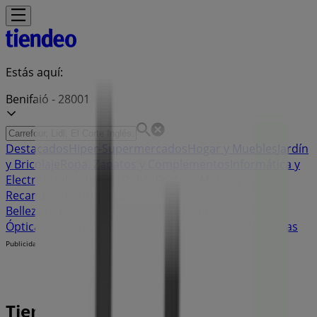
Estás aquí:
Benifaió - 28001
Destacados
Hiper-Supermercados
Hogar y Muebles
Jardín
y Bricolaje
Ropa, Zapatos y Complementos
Informática y
Electrónica
Juguetes y Bebés
Coches, Motos y
Recambios
Perfumerías y
Belleza
Viajes
Restauración
Deporte
Salud y
Ópticas
Ocio
Libros y Papelerías
Bancos y Seguros
Bodas
Publicidad
Tiendas Pista Cero Benifaió -