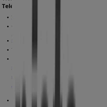
Teléfonos, horarios y direcciones
Tiendeo en Benifaió
»
Ofertas de Informática y Electrónica en Benifaió
»
Pista Cero en Benifaió
»
Tiendas de Pista Cero en Benifaió
Pista Cero
C/ Juan José Llorca, 8, Benifaió
422 m