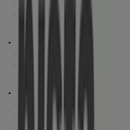
Pista Cero
Av. Pais valencia 1, Xàtiva
10.5 km
Pista Cero
C/ Unió, 75, Bajo, Alzira
15.5 km
Pista Cero
Cami Montcada 52, Valencia
16.9 km