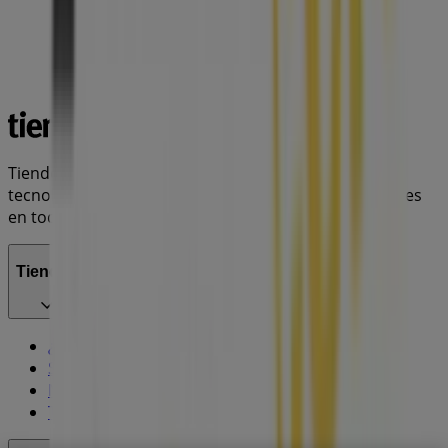
Tiendeo forma parte de Shopfully, la empresa
tecnológica que está reinventando las compras locales
en todo el mundo.
Tiendeo
¿Qué hacemos?
Soluciones para empresas
Noticias y prensa
Trabaja con nosotros