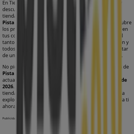
En Tiendeo, no solo tendrás acceso a
promociones
y
descuentos, sino también a información sobre las
tiendas físicas de tu ciudad. Explora los catálogos de
Pista Cero
, encuentra las tiendas en
Benifaió
y descubre
los productos con grandes descuentos para ahorrar en
tus compras este
agosto
. Además, te mantenemos al
tanto de las ubicaciones exactas, horarios de atención y
todos los detalles necesarios para que puedas disfrutar
de una experiencia de compra completa en
Benifaió
.
No pierdas la oportunidad de aprovechar las
ofertas
de
Pista Cero
en las tiendas de
Benifaió
y mantente
actualizado con los mejores precios durante
agosto de
2026
. En Tiendeo, siempre encontrarás las mejores
tiendas y opciones de compra en
Benifaió
. ¡Empieza a
explorar las tiendas y promociones que tenemos para ti
ahora mismo!
Publicidad