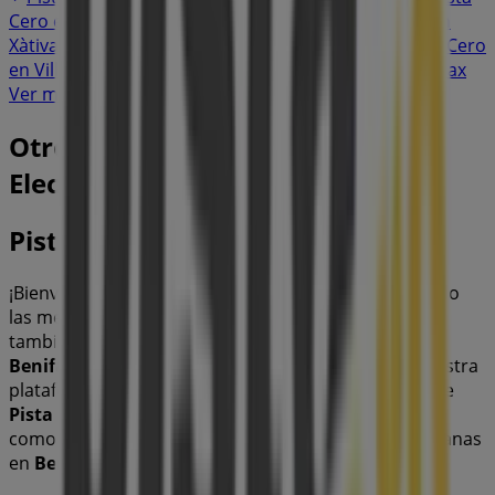
Cero en Alzira
Pista Cero en Paterna
Pista Cero en
Xàtiva
Pista Cero en Llíria
Pista Cero en Ibi
Pista Cero
en Villena
Pista Cero en Benidorm
Pista Cero en Sax
Ver más ciudades
Otros negocios de Informática y
Electrónica en Benifaió
Pista Cero
¡Bienvenido a Tiendeo! Aquí puedes encontrar no solo
las mejores
ofertas
,
catálogos
y
promociones
, sino
también descubrir las tiendas más populares en
Benifaió
. Durante el mes de
agosto de 2026
, en nuestra
plataforma podrás conocer las últimas novedades de
Pista Cero
, una de las marcas más reconocidas, así
como la ubicación y detalles de las tiendas más cercanas
en
Benifaió
.