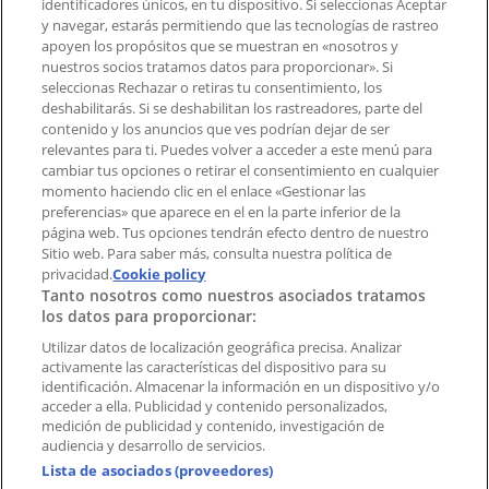
identificadores únicos, en tu dispositivo. Si seleccionas Aceptar
Tienda mal colocada en el mapa
y navegar, estarás permitiendo que las tecnologías de rastreo
Notificar un folleto
apoyen los propósitos que se muestran en «nosotros y
¿Encontraste un problema en la web o en la
nuestros socios tratamos datos para proporcionar». Si
aplicación?
seleccionas Rechazar o retiras tu consentimiento, los
deshabilitarás. Si se deshabilitan los rastreadores, parte del
contenido y los anuncios que ves podrían dejar de ser
Índices
relevantes para ti. Puedes volver a acceder a este menú para
cambiar tus opciones o retirar el consentimiento en cualquier
momento haciendo clic en el enlace «Gestionar las
preferencias» que aparece en el en la parte inferior de la
Marcas
página web. Tus opciones tendrán efecto dentro de nuestro
Marcas locales
Sitio web. Para saber más, consulta nuestra política de
Negocios
privacidad.
Cookie policy
Tanto nosotros como nuestros asociados tratamos
Negocios cercanos
los datos para proporcionar:
Productos
Productos locales
Utilizar datos de localización geográfica precisa. Analizar
activamente las características del dispositivo para su
Ciudades
identificación. Almacenar la información en un dispositivo y/o
acceder a ella. Publicidad y contenido personalizados,
Descargar la APP Tiendeo
medición de publicidad y contenido, investigación de
audiencia y desarrollo de servicios.
Lista de asociados (proveedores)