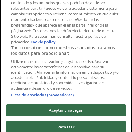
contenido y los anuncios que ves podrían dejar de ser
¿Encontraste un problema en la web o en la
relevantes para ti. Puedes volver a acceder a este menú para
aplicación?
cambiar tus opciones o retirar el consentimiento en cualquier
momento haciendo clic en el enlace «Gestionar las
preferencias» que aparece en el en la parte inferior de la
Índices
página web. Tus opciones tendrán efecto dentro de nuestro
Sitio web. Para saber más, consulta nuestra política de
privacidad.
Cookie policy
Tanto nosotros como nuestros asociados tratamos
Marcas
los datos para proporcionar:
Negocios
Productos
Utilizar datos de localización geográfica precisa. Analizar
activamente las características del dispositivo para su
Ciudades
identificación. Almacenar la información en un dispositivo y/o
acceder a ella. Publicidad y contenido personalizados,
Descargar la APP Tiendeo
medición de publicidad y contenido, investigación de
audiencia y desarrollo de servicios.
Lista de asociados (proveedores)
Aceptar y navegar
Copyright © Tiendeo ® 2026 · Shopfully Marketing S.L.U. –
Rechazar
Palau de Mar – 08039 Barcelona, Spain