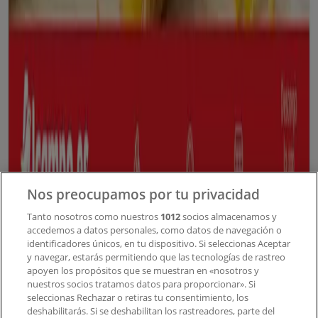
Tiendeo forma parte de Shopfully, la empresa
tecnológica que está reinventando las compras locales
en todo el mundo.
Tiendeo
¿Qué hacemos?
Soluciones para empresas
Noticias y prensa
Trabaja con nosotros
Nos preocupamos por tu privacidad
Tanto nosotros como nuestros
1012
socios almacenamos y
Contacto
accedemos a datos personales, como datos de navegación o
identificadores únicos, en tu dispositivo. Si seleccionas Aceptar
y navegar, estarás permitiendo que las tecnologías de rastreo
apoyen los propósitos que se muestran en «nosotros y
Contacto comercial y de marketing
nuestros socios tratamos datos para proporcionar». Si
Tienda mal colocada en el mapa
seleccionas Rechazar o retiras tu consentimiento, los
deshabilitarás. Si se deshabilitan los rastreadores, parte del
Notificar un folleto