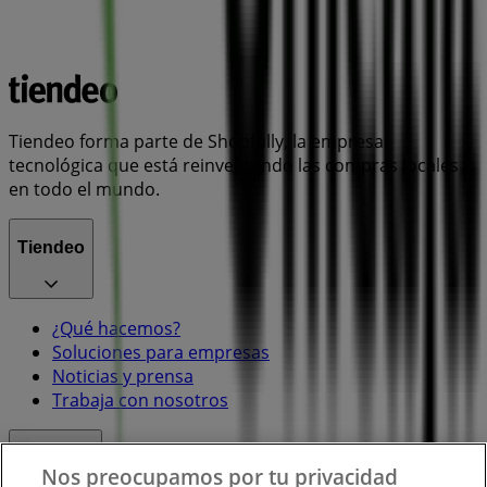
Tiendeo forma parte de Shopfully, la empresa
tecnológica que está reinventando las compras locales
en todo el mundo.
Tiendeo
¿Qué hacemos?
Soluciones para empresas
Noticias y prensa
Trabaja con nosotros
Contacto
Nos preocupamos por tu privacidad