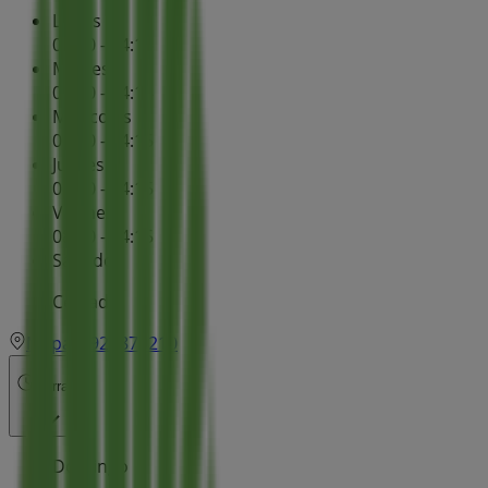
Lunes
08:30 - 14:15
Martes
08:30 - 14:15
Miércoles
08:30 - 14:15
Jueves
08:30 - 14:15
Viernes
08:30 - 14:15
Sábado
Cerrado
Mapa
926870210
Cerrado
Domingo