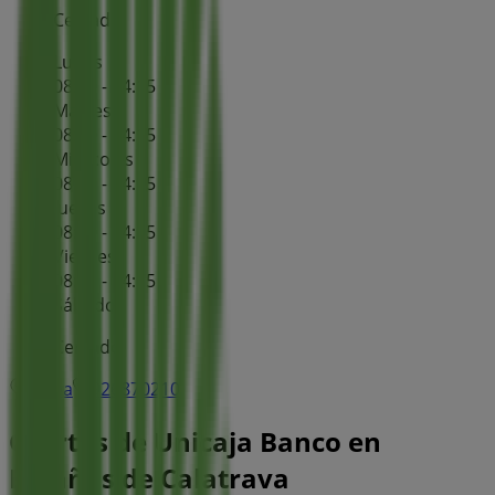
Cerrado
Lunes
08:30 - 14:15
Martes
08:30 - 14:15
Miércoles
08:30 - 14:15
Jueves
08:30 - 14:15
Viernes
08:30 - 14:15
Sábado
Cerrado
Mapa
926870210
Ofertas de Unicaja Banco en
Bolaños de Calatrava