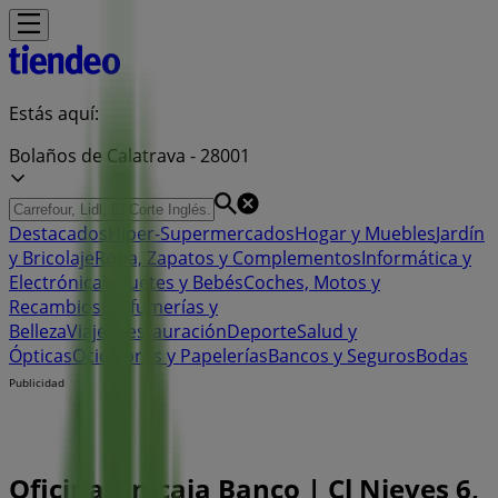
Estás aquí:
Bolaños de Calatrava - 28001
Destacados
Hiper-Supermercados
Hogar y Muebles
Jardín
y Bricolaje
Ropa, Zapatos y Complementos
Informática y
Electrónica
Juguetes y Bebés
Coches, Motos y
Recambios
Perfumerías y
Belleza
Viajes
Restauración
Deporte
Salud y
Ópticas
Ocio
Libros y Papelerías
Bancos y Seguros
Bodas
Publicidad
Oficina Unicaja Banco | Cl Nieves 6,