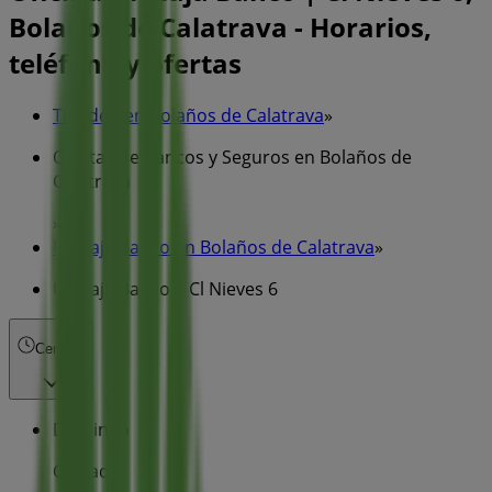
Bolaños de Calatrava - Horarios,
teléfono y ofertas
Tiendeo en Bolaños de Calatrava
»
Ofertas de Bancos y Seguros en Bolaños de
Calatrava
»
Unicaja Banco en Bolaños de Calatrava
»
Unicaja Banco | Cl Nieves 6
Cerrado
Domingo
Cerrado