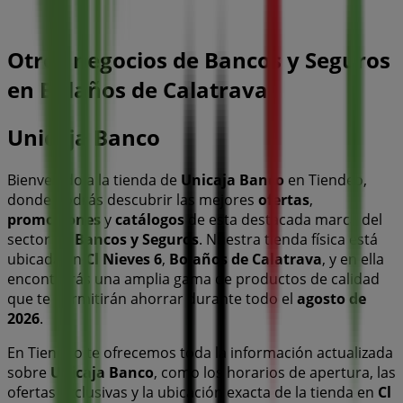
Otros negocios de Bancos y Seguros
en Bolaños de Calatrava
Unicaja Banco
Bienvenido a la tienda de
Unicaja Banco
en Tiendeo,
donde podrás descubrir las mejores
ofertas
,
promociones
y
catálogos
de esta destacada marca del
sector de
Bancos y Seguros
. Nuestra tienda física está
ubicada en
Cl Nieves 6
,
Bolaños de Calatrava
, y en ella
encontrarás una amplia gama de productos de calidad
que te permitirán ahorrar durante todo el
agosto de
2026
.
En Tiendeo te ofrecemos toda la información actualizada
sobre
Unicaja Banco
, como los horarios de apertura, las
ofertas exclusivas y la ubicación exacta de la tienda en
Cl