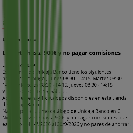
Unicaja Banco
Llevarte hasta 900€ y no pagar comisiones
Caduca el 30/9
Esta tienda de Unicaja Banco tiene los siguientes
horarios: Domingo , Lunes 08:30 - 14:15, Martes 08:30 -
14:15, Miércoles 08:30 - 14:15, Jueves 08:30 - 14:15,
Viernes 08:30 - 14:15, Sábado
Actualmente hay 1 catálogos disponibles en esta tienda
de Unicaja Banco.
Navega por el último catálogo de Unicaja Banco en Cl
Nieves 6 Llevarte hasta 900€ y no pagar comisiones que
es válido del 1/7/2026 al 30/9/2026 y no pares de ahorrar.