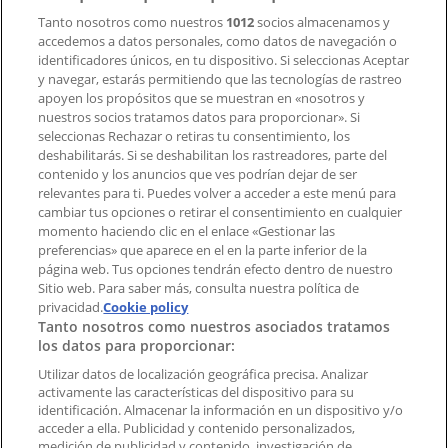
Tanto nosotros como nuestros
1012
socios almacenamos y
accedemos a datos personales, como datos de navegación o
Contacto comercial y de marketing
identificadores únicos, en tu dispositivo. Si seleccionas Aceptar
Tienda mal colocada en el mapa
y navegar, estarás permitiendo que las tecnologías de rastreo
Notificar un folleto
apoyen los propósitos que se muestran en «nosotros y
¿Encontraste un problema en la web o en la
nuestros socios tratamos datos para proporcionar». Si
aplicación?
seleccionas Rechazar o retiras tu consentimiento, los
deshabilitarás. Si se deshabilitan los rastreadores, parte del
contenido y los anuncios que ves podrían dejar de ser
Índices
relevantes para ti. Puedes volver a acceder a este menú para
cambiar tus opciones o retirar el consentimiento en cualquier
momento haciendo clic en el enlace «Gestionar las
preferencias» que aparece en el en la parte inferior de la
Marcas
página web. Tus opciones tendrán efecto dentro de nuestro
Marcas locales
Sitio web. Para saber más, consulta nuestra política de
Negocios
privacidad.
Cookie policy
Tanto nosotros como nuestros asociados tratamos
Negocios cercanos
los datos para proporcionar:
Productos
Productos locales
Utilizar datos de localización geográfica precisa. Analizar
activamente las características del dispositivo para su
Ciudades
identificación. Almacenar la información en un dispositivo y/o
acceder a ella. Publicidad y contenido personalizados,
Descargar la APP Tiendeo
medición de publicidad y contenido, investigación de