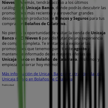
Nieves 6
. Además, tendrás acceso a los últimos
catálogos de
Unicaja Banco
, donde podrás descubrir las
promociones más recientes y aprovechar grandes
descuentos en productos de
Bancos y Seguros
para tus
compras en
Bolaños de Calatrava
.
No pierdas la oportunidad de visitar la tienda de
Unicaja
Banco
en
Cl Nieves 6
para disfrutar de una experiencia
de compra completa. Te invitamos a explorar las
promociones que tenemos para ti este
agosto
y
mantenerte informado de las mejores ofertas de
Unicaja Banco
en
Bolaños de Calatrava
. ¡Visítanos y
empieza a ahorrar hoy mismo!
Más información de Unicaja Banco
Ver otras tiendas de
Unicaja Banco en Bolaños de Calatrava
Publicidad