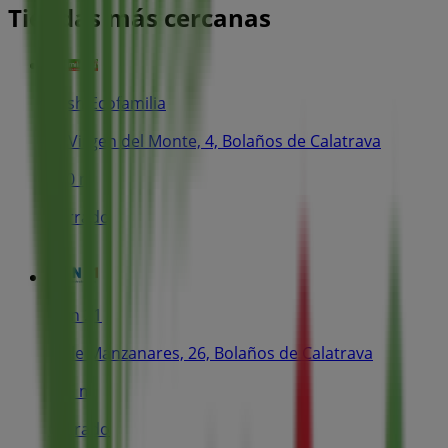
Tiendas más cercanas
Cash Ecofamilia
C/ Virgen del Monte, 4, Bolaños de Calatrava
250 m
Cerrado
Tien 21
Calle Manzanares, 26, Bolaños de Calatrava
305 m
Cerrado