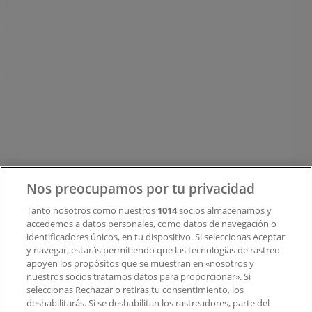
en todo el mundo.
Tiendeo
¿Qué hacemos?
Soluciones para empresas
Noticias y prensa
Trabaja con nosotros
Contacto
Nos preocupamos por tu privacidad
Tanto nosotros como nuestros
1014
socios almacenamos y
accedemos a datos personales, como datos de navegación o
Contacto comercial y de marketing
identificadores únicos, en tu dispositivo. Si seleccionas Aceptar
Tienda mal colocada en el mapa
y navegar, estarás permitiendo que las tecnologías de rastreo
Notificar un folleto
apoyen los propósitos que se muestran en «nosotros y
¿Encontraste un problema en la web o en la
nuestros socios tratamos datos para proporcionar». Si
aplicación?
seleccionas Rechazar o retiras tu consentimiento, los
deshabilitarás. Si se deshabilitan los rastreadores, parte del