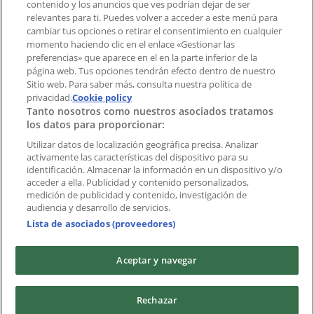
contenido y los anuncios que ves podrían dejar de ser
Índices
relevantes para ti. Puedes volver a acceder a este menú para
cambiar tus opciones o retirar el consentimiento en cualquier
momento haciendo clic en el enlace «Gestionar las
preferencias» que aparece en el en la parte inferior de la
Marcas
página web. Tus opciones tendrán efecto dentro de nuestro
Marcas locales
Sitio web. Para saber más, consulta nuestra política de
Negocios
privacidad.
Cookie policy
Tanto nosotros como nuestros asociados tratamos
Negocios cercanos
los datos para proporcionar:
Productos
Productos locales
Utilizar datos de localización geográfica precisa. Analizar
activamente las características del dispositivo para su
Ciudades
identificación. Almacenar la información en un dispositivo y/o
acceder a ella. Publicidad y contenido personalizados,
Descargar la APP Tiendeo
medición de publicidad y contenido, investigación de
audiencia y desarrollo de servicios.
Lista de asociados (proveedores)
Aceptar y navegar
Copyright © Tiendeo ® 2026 · Shopfully Marketing S.L.U. –
Rechazar
Palau de Mar – 08039 Barcelona, Spain