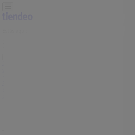
Estás aquí:
Calahorra - 28001
Destacados
Hiper-Supermercados
Hogar y Muebles
Jardín
y Bricolaje
Ropa, Zapatos y Complementos
Informática y
Electrónica
Juguetes y Bebés
Coches, Motos y
Recambios
Perfumerías y
Belleza
Viajes
Restauración
Deporte
Salud y
Ópticas
Ocio
Libros y Papelerías
Bancos y Seguros
Bodas
Publicidad
Tiendas Calzedonia Calahorra -