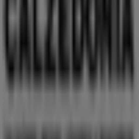
¡Bienvenido a Tiendeo! Aquí puedes encontrar no solo
las mejores
ofertas
,
catálogos
y
promociones
, sino
también descubrir las tiendas más populares en
Calahorra
. Durante el mes de
agosto de 2026
, en
nuestra plataforma podrás conocer las últimas
novedades de
Calzedonia
, una de las marcas más
reconocidas, así como la ubicación y detalles de las
tiendas más cercanas en
Calahorra
.
En Tiendeo, no solo tendrás acceso a
promociones
y
descuentos, sino también a información sobre las
tiendas físicas de tu ciudad. Explora los catálogos de
Calzedonia
, encuentra las tiendas en
Calahorra
y
descubre los productos con grandes descuentos para
ahorrar en tus compras este
agosto
. Además, te
mantenemos al tanto de las ubicaciones exactas,
horarios de atención y todos los detalles necesarios para
que puedas disfrutar de una experiencia de compra
completa en
Calahorra
.