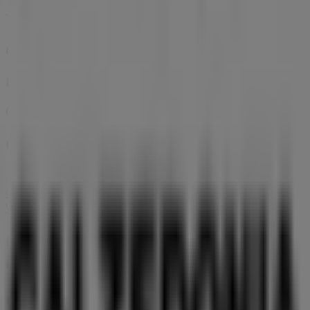
Calzedonia
Hasta -50%
Caduca el 31/8
Ciudades con tiendas de Calzedonia
Calzedonia en Cascante
Calzedonia en Logroño
Calzedonia en Sequera de Haza
Ver más ciudades
Otros negocios de Ropa, Zapatos y
Complementos en Calahorra
Calzedonia