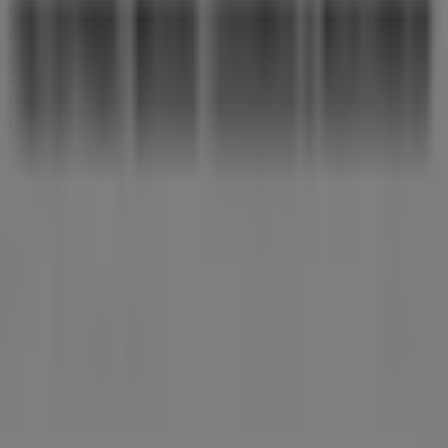
No pierdas la oportunidad de aprovechar las
ofertas
de
Calzedonia
en las tiendas de
Calahorra
y mantente
actualizado con los mejores precios durante
agosto de
2026
. En Tiendeo, siempre encontrarás las mejores
tiendas y opciones de compra en
Calahorra
. ¡Empieza a
explorar las tiendas y promociones que tenemos para ti
ahora mismo!
Publicidad